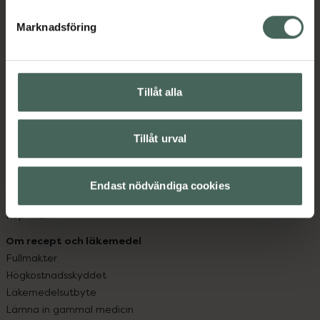
hjälpa just dig att må lite bättre. Välkommen att prata
med oss.
Marknadsföring
Kundservice
Kontakta oss
Tillåt alla
Vanliga frågor
Hitta apotek
Handla tryggt
Tillåt urval
Leverans, betalning och retur
Kundklubb
Sajtens tillgänglighet
Endast nödvändiga cookies
App
Köpvillkor
Om recept och läkemedel
Fullmakter
Högkostnadsskyddet
Läkemedelsutbyte
Lämna in gammal medicin