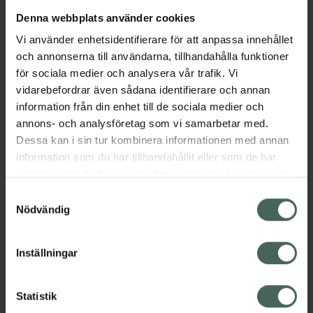
Denna webbplats använder cookies
Aktuella erbjudanden
Vi använder enhetsidentifierare för att anpassa innehållet
och annonserna till användarna, tillhandahålla funktioner
Beskrivning
Dölj
för sociala medier och analysera vår trafik. Vi
vidarebefordrar även sådana identifierare och annan
information från din enhet till de sociala medier och
Läs alltid bipacksedeln innan
annons- och analysföretag som vi samarbetar med.
användning.
Dessa kan i sin tur kombinera informationen med annan
information som du har tillhandahållit eller som de har
EAN:
07350096040330
samlat in när du har använt deras tjänster. Samtycke till
cookies är frivilligt och du kan när som helst ändra eller
Samtyckesval
återkalla ditt samtycke via webbplatsens
Nödvändig
cookieinställningar. Ett återkallat samtycke påverkar inte
lagligheten av behandling som skett innan återkallelsen.
Inställningar
Kronans Apotek finns här för dig. Du hittar oss från Skåne i
syd till Lappland i norr, och online i mobilen och på
Statistik
datorn. Oavsett vem du är så är det vårt uppdrag att