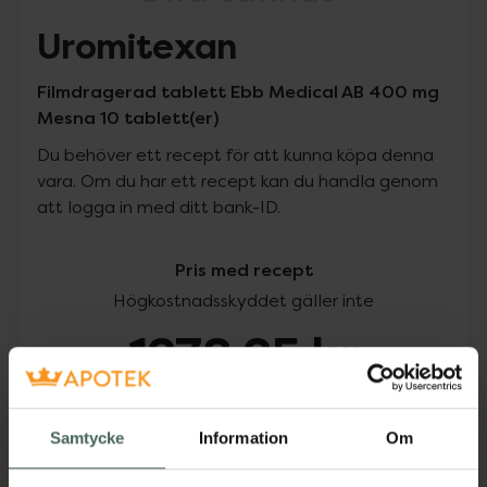
Uromitexan
Filmdragerad tablett Ebb Medical AB 400 mg
Mesna 10 tablett(er)
Du behöver ett recept för att kunna köpa denna
vara. Om du har ett recept kan du handla genom
att logga in med ditt bank-ID.
Pris med recept
Högkostnadsskyddet gäller inte
1278,25 kr
I apotek:
1278,25 kr
Samtycke
Information
Om
Köp via ditt recept