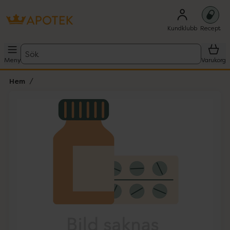
Kundklubb
Recept
Sök
Meny
Varukorg
Hem
Hoppa över Lista
Lista: . Innehåller 1 objekt.