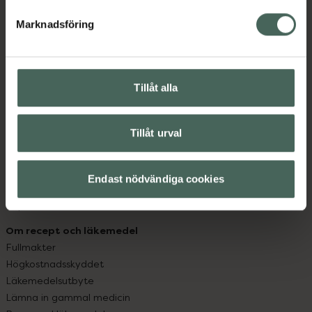
hjälpa just dig att må lite bättre. Välkommen att prata
med oss.
Marknadsföring
Kundservice
Kontakta oss
Tillåt alla
Vanliga frågor
Hitta apotek
Handla tryggt
Tillåt urval
Leverans, betalning och retur
Kundklubb
Sajtens tillgänglighet
Endast nödvändiga cookies
App
Köpvillkor
Om recept och läkemedel
Fullmakter
Högkostnadsskyddet
Läkemedelsutbyte
Lämna in gammal medicin