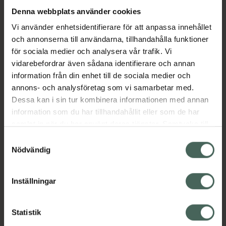
Denna webbplats använder cookies
Aktuella erbjudanden
Vi använder enhetsidentifierare för att anpassa innehållet
och annonserna till användarna, tillhandahålla funktioner
för sociala medier och analysera vår trafik. Vi
Beskrivning
Dölj
vidarebefordrar även sådana identifierare och annan
information från din enhet till de sociala medier och
EAN:
05413760481036
annons- och analysföretag som vi samarbetar med.
Dessa kan i sin tur kombinera informationen med annan
information som du har tillhandahållit eller som de har
Bipacksedel från FASS
Visa
samlat in när du har använt deras tjänster. Samtycke till
cookies är frivilligt och du kan när som helst ändra eller
Samtyckesval
återkalla ditt samtycke via webbplatsens
Nödvändig
cookieinställningar. Ett återkallat samtycke påverkar inte
lagligheten av behandling som skett innan återkallelsen.
Inställningar
Kronans Apotek finns här för dig. Du hittar oss från Skåne i
syd till Lappland i norr, och online i mobilen och på
Statistik
datorn. Oavsett vem du är så är det vårt uppdrag att