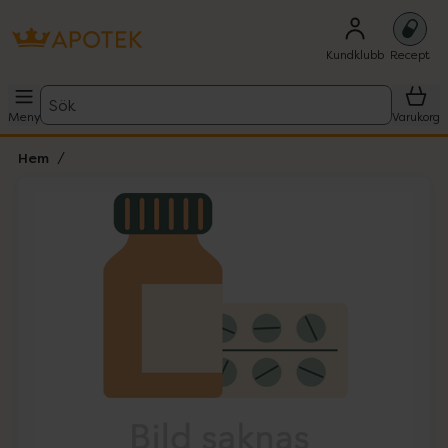
Kundklubb
Recept
Sök
Meny
Varukorg
Hem
Hoppa över Lista
Lista: . Innehåller 1 objekt.