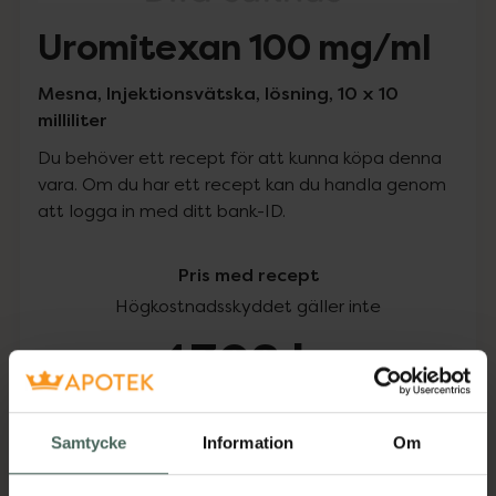
Uromitexan 100 mg/ml
Mesna, Injektionsvätska, lösning, 10 x 10
milliliter
Du behöver ett recept för att kunna köpa denna
vara. Om du har ett recept kan du handla genom
att logga in med ditt bank-ID.
Pris med recept
Högkostnadsskyddet gäller inte
4302 kr
I apotek:
4302 kr
Samtycke
Information
Om
Köp via ditt recept