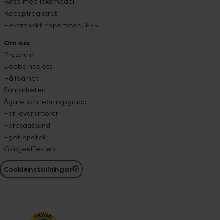
Resa med läkemedel
Receptregistret
Elektroniskt expertstöd, EES
Om oss
Pressrum
Jobba hos oss
Hållbarhet
Samarbeten
Ägare och ledningsgrupp
För leverantörer
Företagskund
Eget apotek
Glädjeeffekten
Cookieinställningar