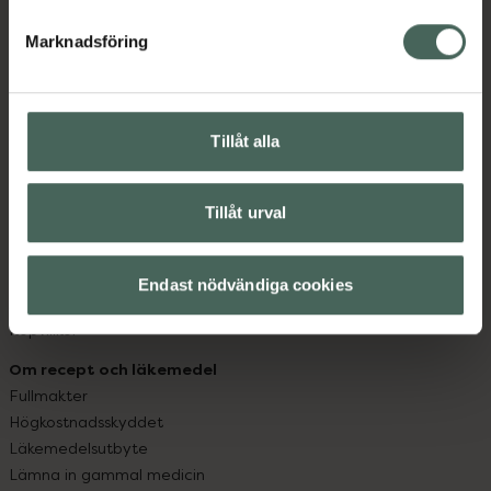
hjälpa just dig att må lite bättre. Välkommen att prata
med oss.
Marknadsföring
Kundservice
Kontakta oss
Tillåt alla
Vanliga frågor
Hitta apotek
Handla tryggt
Tillåt urval
Leverans, betalning och retur
Kundklubb
Sajtens tillgänglighet
Endast nödvändiga cookies
App
Köpvillkor
Om recept och läkemedel
Fullmakter
Högkostnadsskyddet
Läkemedelsutbyte
Lämna in gammal medicin