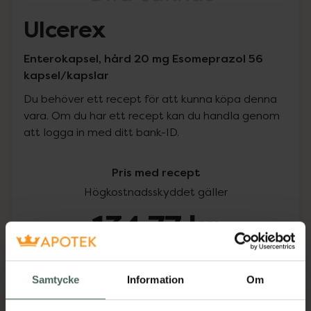
Ulcerex
Enterokapsel, hård 20 mg Esomeprazol 56
kapsel/kapslar
Du behöver ett recept för att kunna köpa denna
vara. Om du har ett recept kan du handla genom
att logga in med ditt bank-ID.
Pris med recept
Högkostnadsskyddet gäller
134,77 kr
I apotek:
134,77 kr
Samtycke
Information
Om
Köp via ditt recept