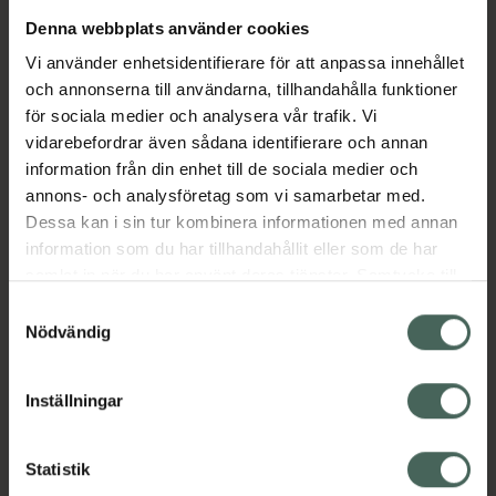
Denna webbplats använder cookies
Aktuella erbjudanden
Vi använder enhetsidentifierare för att anpassa innehållet
och annonserna till användarna, tillhandahålla funktioner
Beskrivning
Dölj
för sociala medier och analysera vår trafik. Vi
vidarebefordrar även sådana identifierare och annan
information från din enhet till de sociala medier och
Läs alltid bipacksedeln innan
annons- och analysföretag som vi samarbetar med.
användning.
Dessa kan i sin tur kombinera informationen med annan
information som du har tillhandahållit eller som de har
EAN:
07046265700050
samlat in när du har använt deras tjänster. Samtycke till
cookies är frivilligt och du kan när som helst ändra eller
Samtyckesval
återkalla ditt samtycke via webbplatsens
Nödvändig
cookieinställningar. Ett återkallat samtycke påverkar inte
lagligheten av behandling som skett innan återkallelsen.
Inställningar
Kronans Apotek finns här för dig. Du hittar oss från Skåne i
syd till Lappland i norr, och online i mobilen och på
Statistik
datorn. Oavsett vem du är så är det vårt uppdrag att