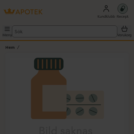
Kundklubb
Recept
Sök
Meny
Varukorg
Hem
Hoppa över Lista
Lista: . Innehåller 1 objekt.