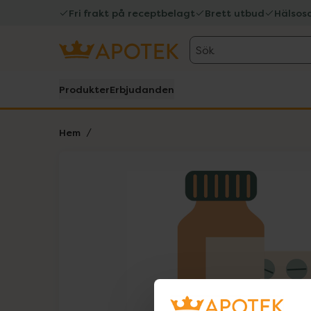
Fri frakt på receptbelagt
Brett utbud
Hälsos
Sök
Produkter
Erbjudanden
Hem
Hoppa över Lista
Lista: . Innehåller 1 objekt.