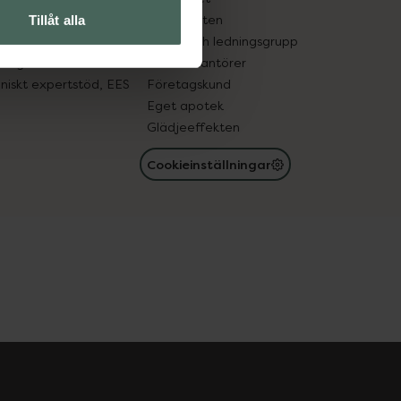
in gammal medicin
Samarbeten
Tillåt alla
med läkemedel
Ägare och ledningsgrupp
registret
För leverantörer
oniskt expertstöd, EES
Företagskund
Eget apotek
Glädjeeffekten
Cookieinställningar