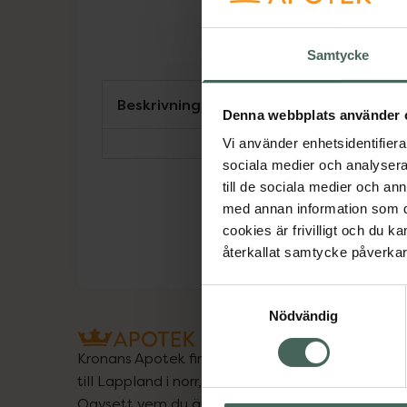
Samtycke
Beskrivning
Denna webbplats använder 
Vi använder enhetsidentifierar
sociala medier och analysera 
till de sociala medier och a
med annan information som du 
cookies är frivilligt och du k
återkallat samtycke påverkar 
Samtyckesval
Nödvändig
Kronans Apotek finns här för dig. Du hittar oss fr
till Lappland i norr, och online i mobilen och på d
Oavsett vem du är så är det vårt uppdrag att hjä