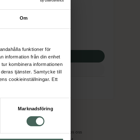
is med recept
dsskyddet gäller inte
Om
0 kr
andahålla funktioner för
p via ditt recept
n information från din enhet
 tur kombinera informationen
deras tjänster. Samtycke till
ens cookieinställningar. Ett
Marknadsföring
cept och läkemedel
Om oss
kter
Pressrum
tnadsskyddet
Jobba hos oss
edelsutbyte
Hållbarhet