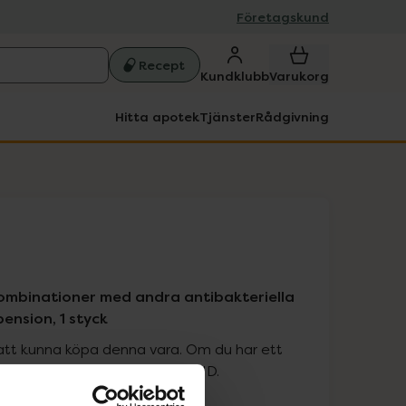
Företagskund
Recept
Kundklubb
Varukorg
Hitta apotek
Tjänster
Rådgivning
mbinationer med andra antibakteriella
nsion, 1 styck
att kunna köpa denna vara. Om du har ett
 att logga in med ditt bank-ID.