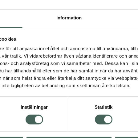
Pr
Högkostna
Information
Dölj
cookies
e för att anpassa innehållet och annonserna till användarna, tillh
Kö
vår trafik. Vi vidarebefordrar även sådana identifierare och anna
nnons- och analysföretag som vi samarbetar med. Dessa kan i sin
har tillhandahållit eller som de har samlat in när du har använt 
an när som helst ändra eller återkalla ditt samtycke via webbplats
Aktuella erbjudanden
inte lagligheten av behandling som skett innan återkallelsen.
Inställningar
Statistik
Kundservice
Om re
ån Skåne i syd
Kontakta oss
Fullma
atorn.
Vanliga frågor
Högkos
lpa just dig
Hitta apotek
Läkem