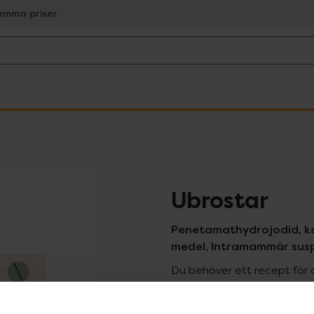
amma priser
Ubrostar
Penetamathydrojodid, ko
medel, Intramammär suspe
Du behöver ett recept för 
recept kan du handla genom