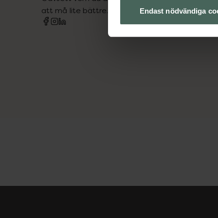
att må lite bättre. Välkommen att prata med os
Endast nödvändiga co