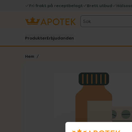
Fri frakt på receptbelagt
Brett utbud
Hälsos
Sök
Produkter
Erbjudanden
Hem
Hoppa över Lista
Lista: . Innehåller 1 objekt.