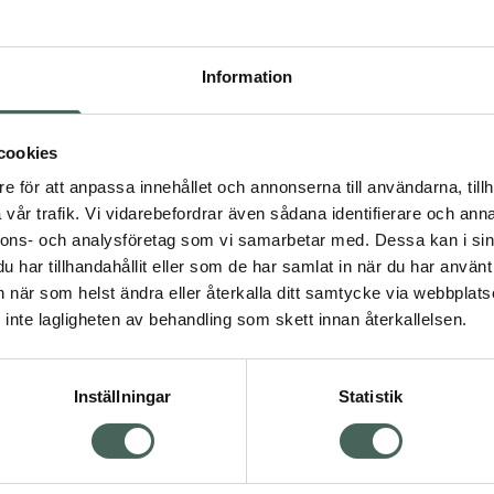
Pr
Högkostna
Information
366
Dölj
cookies
I 
e för att anpassa innehållet och annonserna till användarna, tillh
dning.
vår trafik. Vi vidarebefordrar även sådana identifierare och anna
Kö
nnons- och analysföretag som vi samarbetar med. Dessa kan i sin
har tillhandahållit eller som de har samlat in när du har använt 
an när som helst ändra eller återkalla ditt samtycke via webbplats
Aktuella erbjudanden
inte lagligheten av behandling som skett innan återkallelsen.
Inställningar
Statistik
Kundservice
Om re
ån Skåne i syd
Kontakta oss
Fullma
atorn.
Vanliga frågor
Högkos