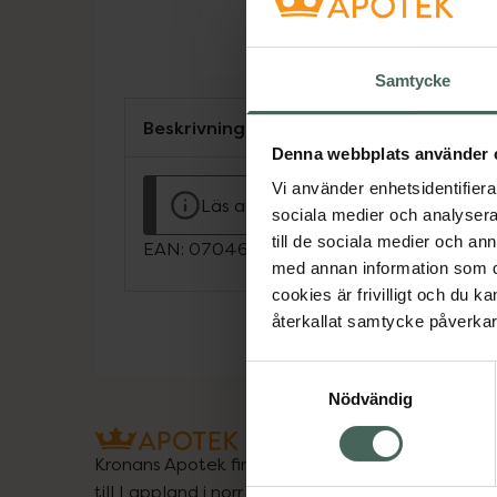
Samtycke
Beskrivning
Denna webbplats använder 
Vi använder enhetsidentifierar
Läs alltid bipacksedeln innan använ
sociala medier och analysera 
till de sociala medier och a
EAN:
07046263891095
med annan information som du 
cookies är frivilligt och du k
återkallat samtycke påverkar 
Samtyckesval
Nödvändig
Kronans Apotek finns här för dig. Du hittar oss fr
till Lappland i norr, och online i mobilen och på d