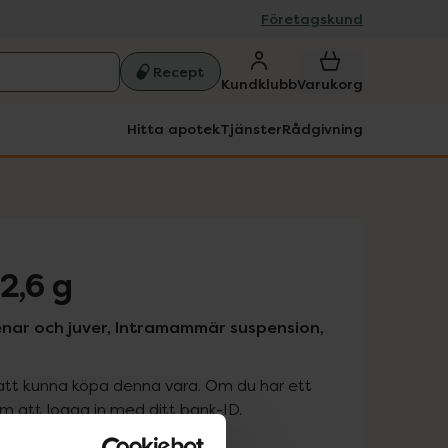
Företagskund
Recept
Kundklubb
Varukorg
Hitta apotek
Tjänster
Rådgivning
2,6 g
enar och juver, Intramammär suspension,
att kunna köpa denna vara. Om du har ett
 att logga in med ditt bank-ID.