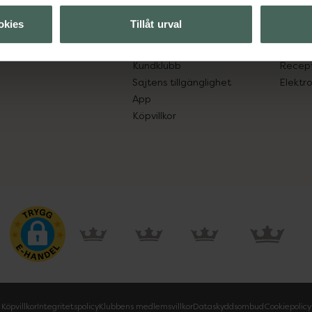
lpa just dig
Hitta apotek
Läkem
okies
Tillåt urval
s.
Handla tryggt
Lämna 
Leverans, betalning och retur
Resa 
Kundklubb
Recept
Sajtens tillgänglighet
Elektr
App
Köpvillkor
Köpvillkor
Integritetspolicy
Klubbens medlemsvillkor
Dataskyddsombud
Cookiepolicy