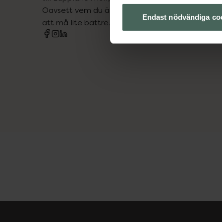
Oavsett vem du är så är det vårt uppdrag att hjä
Endast nödvändiga co
att må lite bättre. Välkommen att prata med os