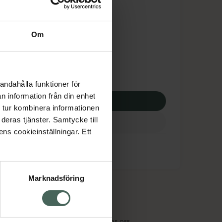
is med recept
dsskyddet gäller inte
Om
,18 kr
apotek:
366,18 kr
andahålla funktioner för
n information från din enhet
p via ditt recept
 tur kombinera informationen
deras tjänster. Samtycke till
ens cookieinställningar. Ett
Marknadsföring
cept och läkemedel
Om oss
kter
Pressrum
tnadsskyddet
Jobba hos oss