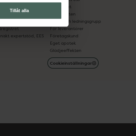
edelsutbyte
Hållbarhet
Tillåt alla
in gammal medicin
Samarbeten
med läkemedel
Ägare och ledningsgrupp
registret
För leverantörer
oniskt expertstöd, EES
Företagskund
Eget apotek
Glädjeeffekten
Cookieinställningar