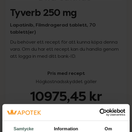
Tyverb 250 mg
Lapatinib, Filmdragerad tablett, 70
tablett(er)
Du behöver ett recept för att kunna köpa denna
vara. Om du har ett recept kan du handla genom
att logga in med ditt bank-ID.
Pris med recept
Högkostnadsskyddet gäller
10975,45 kr
I apotek:
10975,45 kr
Köp via ditt recept
Samtycke
Information
Om