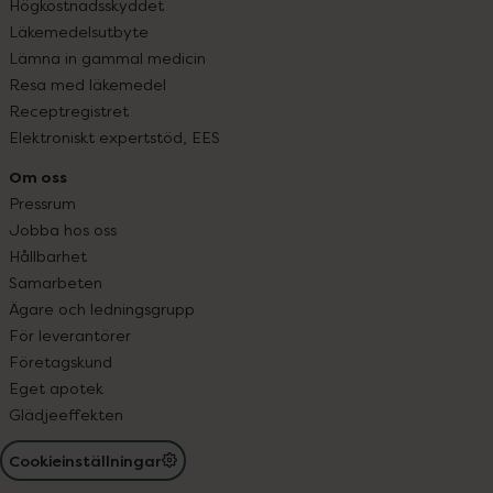
Högkostnadsskyddet
Läkemedelsutbyte
Lämna in gammal medicin
Resa med läkemedel
Receptregistret
Elektroniskt expertstöd, EES
Om oss
Pressrum
Jobba hos oss
Hållbarhet
Samarbeten
Ägare och ledningsgrupp
För leverantörer
Företagskund
Eget apotek
Glädjeeffekten
Cookieinställningar