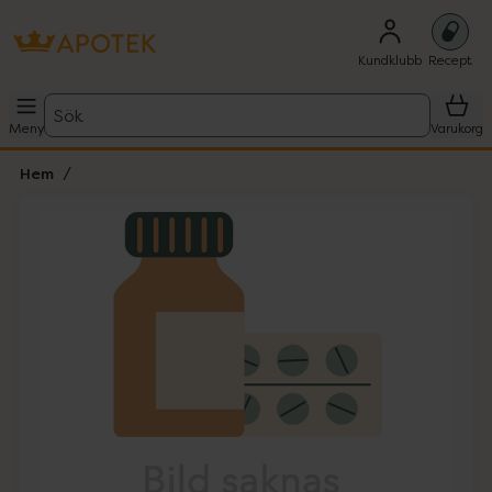
Kundklubb
Recept
Sök
Meny
Varukorg
Hem
Hoppa över Lista
Lista: . Innehåller 1 objekt.