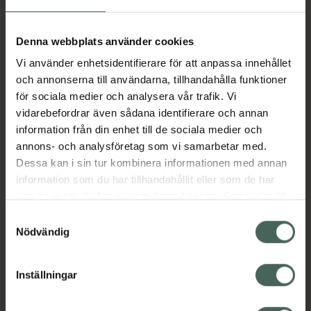
Aktuella erbjudanden
Denna webbplats använder cookies
Vi använder enhetsidentifierare för att anpassa innehållet
Beskrivning
Dölj
och annonserna till användarna, tillhandahålla funktioner
för sociala medier och analysera vår trafik. Vi
vidarebefordrar även sådana identifierare och annan
Läs alltid bipacksedeln innan
information från din enhet till de sociala medier och
användning.
annons- och analysföretag som vi samarbetar med.
Dessa kan i sin tur kombinera informationen med annan
EAN:
07046261861267
information som du har tillhandahållit eller som de har
samlat in när du har använt deras tjänster. Samtycke till
cookies är frivilligt och du kan när som helst ändra eller
Bipacksedel från FASS
Visa
Samtyckesval
återkalla ditt samtycke via webbplatsens
Nödvändig
cookieinställningar. Ett återkallat samtycke påverkar inte
lagligheten av behandling som skett innan återkallelsen.
Inställningar