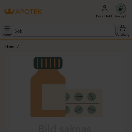
Kundklubb
Recept
Sök
Meny
Varukorg
Hem
Hoppa över Lista
Lista: . Innehåller 1 objekt.