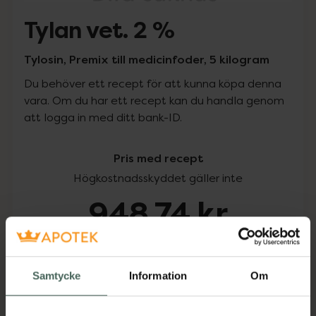
Tylan vet. 2 %
Tylosin, Premix till medicinfoder, 5 kilogram
Du behöver ett recept för att kunna köpa denna
vara. Om du har ett recept kan du handla genom
att logga in med ditt bank-ID.
Pris med recept
Högkostnadsskyddet gäller inte
948,74 kr
I apotek:
948,74 kr
Samtycke
Information
Om
Köp via ditt recept