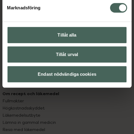
med oss.
Marknadsföring
Kundservice
Kontakta oss
Vanliga frågor
Tillåt alla
Hitta apotek
Handla tryggt
Leverans, betalning och retur
Tillåt urval
Kundklubb
Sajtens tillgänglighet
Endast nödvändiga cookies
App
Köpvillkor
Om recept och läkemedel
Fullmakter
Högkostnadsskyddet
Läkemedelsutbyte
Lämna in gammal medicin
Resa med läkemedel