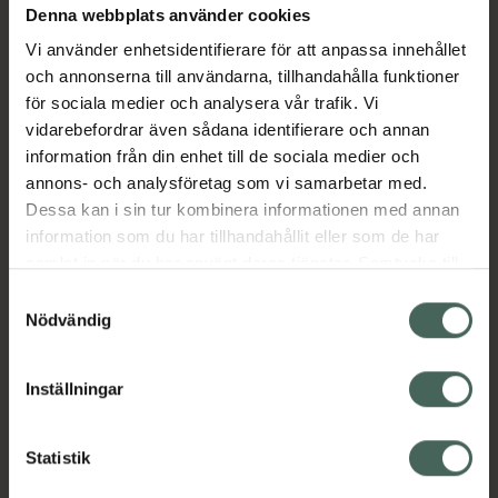
Denna webbplats använder cookies
Aktuella erbjudanden
Vi använder enhetsidentifierare för att anpassa innehållet
och annonserna till användarna, tillhandahålla funktioner
Beskrivning
Dölj
för sociala medier och analysera vår trafik. Vi
vidarebefordrar även sådana identifierare och annan
information från din enhet till de sociala medier och
Läs alltid bipacksedeln innan
annons- och analysföretag som vi samarbetar med.
användning.
Dessa kan i sin tur kombinera informationen med annan
EAN:
05014602845070
information som du har tillhandahållit eller som de har
samlat in när du har använt deras tjänster. Samtycke till
cookies är frivilligt och du kan när som helst ändra eller
Samtyckesval
återkalla ditt samtycke via webbplatsens
Nödvändig
cookieinställningar. Ett återkallat samtycke påverkar inte
lagligheten av behandling som skett innan återkallelsen.
Inställningar
Kronans Apotek finns här för dig. Du hittar oss från Skåne i
syd till Lappland i norr, och online i mobilen och på
datorn. Oavsett vem du är så är det vårt uppdrag att
Statistik
hjälpa just dig att må lite bättre. Välkommen att prata