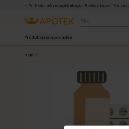
Fri frakt på receptbelagt
Brett utbud
Hälsos
Sök
Produkter
Erbjudanden
Hem
Hoppa över Lista
Lista: . Innehåller 1 objekt.