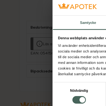
Samtycke
Beskrivning
Denna webbplats använder 
Läs alltid bipacksedeln innan använ
Vi använder enhetsidentifierar
sociala medier och analysera 
EAN:
05415062311189
till de sociala medier och a
med annan information som du 
cookies är frivilligt och du k
Bipacksedel från FASS
återkallat samtycke påverkar 
Samtyckesval
Nödvändig