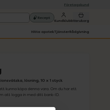
Företagskund
Recept
Kundklubb
Varukorg
Hitta apotek
Tjänster
Rådgivning
g
usionsvätska, lösning, 10 x 1 styck
att kunna köpa denna vara. Om du har ett
 att logga in med ditt bank-ID.
is med recept