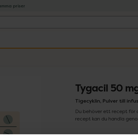
amma priser
Tygacil 50 m
Tigecyklin, Pulver till inf
Du behöver ett recept för 
recept kan du handla genom
Pr