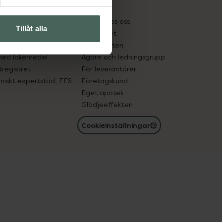
kter
Pressrum
tnadsskyddet
Jobba hos oss
Tillåt alla
edelsutbyte
Hållbarhet
in gammal medicin
Samarbeten
med läkemedel
Ägare och ledningsgrupp
registret
För leverantörer
oniskt expertstöd, EES
Företagskund
Eget apotek
Glädjeeffekten
Cookieinställningar