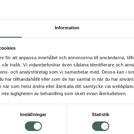
Högkostna
505
Information
Dölj
I a
cookies
Kö
dning.
e för att anpassa innehållet och annonserna till användarna, tillh
vår trafik. Vi vidarebefordrar även sådana identifierare och anna
nnons- och analysföretag som vi samarbetar med. Dessa kan i sin
Aktuella erbjudanden
har tillhandahållit eller som de har samlat in när du har använt 
an när som helst ändra eller återkalla ditt samtycke via webbplats
Visa
inte lagligheten av behandling som skett innan återkallelsen.
Inställningar
Statistik
Kundservice
Om re