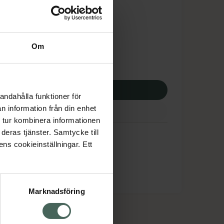
dsskyddet gäller inte
3,33 kr
Om
potek:
5053,33 kr
p via ditt recept
andahålla funktioner för
n information från din enhet
 tur kombinera informationen
deras tjänster. Samtycke till
ens cookieinställningar. Ett
Marknadsföring
cept och läkemedel
Om oss