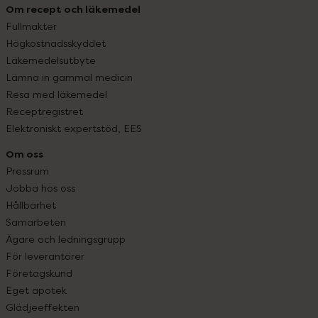
Om recept och läkemedel
Fullmakter
Högkostnadsskyddet
Läkemedelsutbyte
Lämna in gammal medicin
Resa med läkemedel
Receptregistret
Elektroniskt expertstöd, EES
Om oss
Pressrum
Jobba hos oss
Hållbarhet
Samarbeten
Ägare och ledningsgrupp
För leverantörer
Företagskund
Eget apotek
Glädjeeffekten