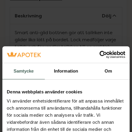
Beskrivning
Dölj
Smart anti-glid bottnen gör att tallriken inte
glider lika lätt på bordet. Lock medföljer varje
tallrik och förvandlar tallriken till en praktisk
matlåda. Har du två eller fler går de också att
stapla och tar mindre plats, tack vare den
smarta innovationen TWISTCLICK.
Samtycke
Information
Om
Jämförpris
129 kr
/
st
EAN:
07350083121547
Denna webbplats använder cookies
Kategorier:
Vi använder enhetsidentifierare för att anpassa innehållet
Amning och matning
Barn och föräldrar
och annonserna till användarna, tillhandahålla funktioner
Äta och dricka själv
för sociala medier och analysera vår trafik. Vi
vidarebefordrar även sådana identifierare och annan
information från din enhet till de sociala medier och