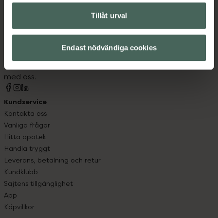
Tillåt urval
Kronans Apotek finns här för dig. Du hittar oss från Skåne i
syd till Lappland i norr, och online i mobilen och på
Endast nödvändiga cookies
datorn. Oavsett vem du är så är det vårt uppdrag att
hjälpa just dig att må lite bättre. Välkommen att prata
med oss.
Kundservice
Kontakta oss
Vanliga frågor
Hitta apotek
Handla tryggt
Leverans, betalning och retur
Kundklubb
Sajtens tillgänglighet
App
Köpvillkor