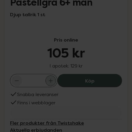
Pastellgrå 6+ mån
Djup tallrik 1 st
Pris online
105 kr
I apotek:
129 kr
Twistshake Bowl
Köp
Snabba leveranser
Finns i webblager
Fler produkter från Twistshake
Aktuella erbjudanden