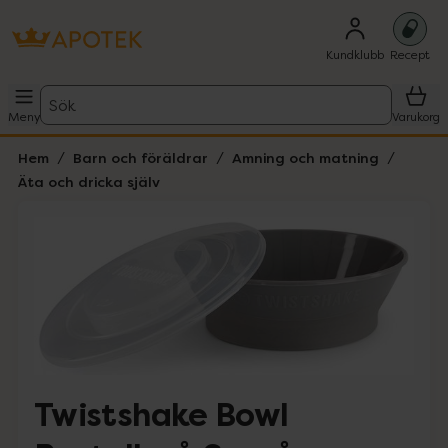
Kundklubb
Recept
Sök
Meny
Varukorg
Hem
Barn och föräldrar
Amning och matning
Äta och dricka själv
Hoppa över Lista
Lista: . Innehåller 2 objekt.
Twistshake Bowl