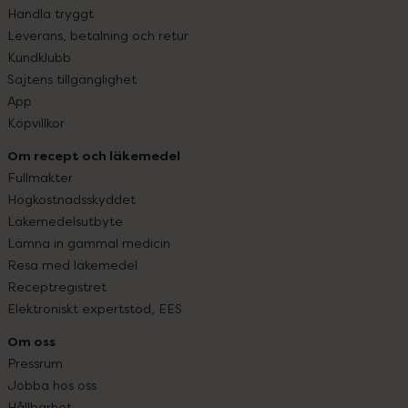
Handla tryggt
Leverans, betalning och retur
Kundklubb
Sajtens tillgänglighet
App
Köpvillkor
Om recept och läkemedel
Fullmakter
Högkostnadsskyddet
Läkemedelsutbyte
Lämna in gammal medicin
Resa med läkemedel
Receptregistret
Elektroniskt expertstöd, EES
Om oss
Pressrum
Jobba hos oss
Hållbarhet