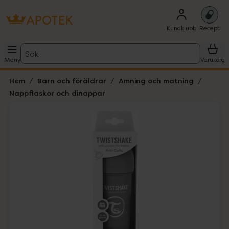
Kundklubb
Recept
Sök
Meny
Varukorg
Hem
Barn och föräldrar
Amning och matning
Nappflaskor och dinappar
Hoppa över Lista
Lista: . Innehåller 4 objekt.