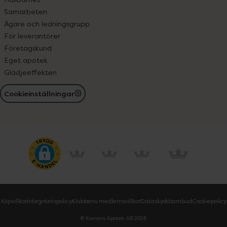
Samarbeten
Ägare och ledningsgrupp
För leverantörer
Företagskund
Eget apotek
Glädjeeffekten
Cookieinställningar
Köpvillkor
Integritetspolicy
Klubbens medlemsvillkor
Dataskyddsombud
Cookiepolicy
© Kronans Apotek AB
2026