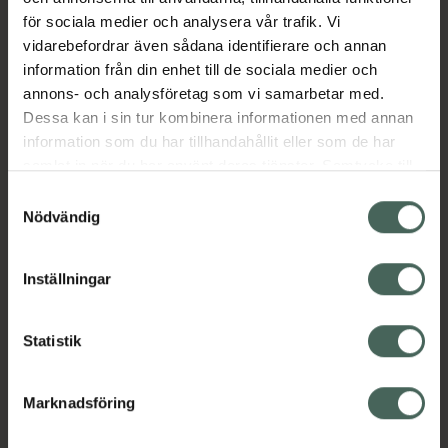
EAN:
07350083122667
för sociala medier och analysera vår trafik. Vi
Kategorier:
vidarebefordrar även sådana identifierare och annan
information från din enhet till de sociala medier och
Amning och matning
Barn och föräldrar
annons- och analysföretag som vi samarbetar med.
Nappflaskor och dinappar
Dessa kan i sin tur kombinera informationen med annan
Äta och dricka själv
information som du har tillhandahållit eller som de har
samlat in när du har använt deras tjänster. Samtycke till
cookies är frivilligt och du kan när som helst ändra eller
Innehåll
Visa
Samtyckesval
återkalla ditt samtycke via webbplatsens
Nödvändig
cookieinställningar. Ett återkallat samtycke påverkar inte
Instruktioner
Visa
lagligheten av behandling som skett innan återkallelsen.
Inställningar
Statistik
Upptäck flera produkter inom
Marknadsföring
Amning och matning
Barn och föräldrar