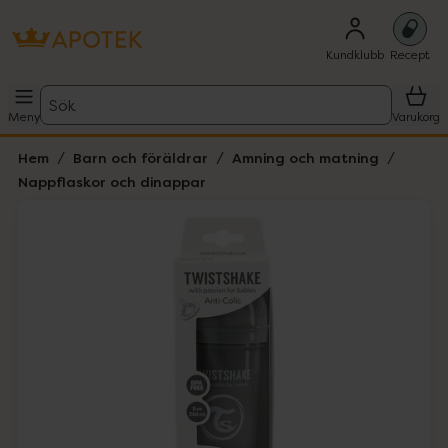
Kundklubb
Recept
Sök
Meny
Varukorg
Hem
Barn och föräldrar
Amning och matning
Nappflaskor och dinappar
Hoppa över Lista
Lista: . Innehåller 5 objekt.