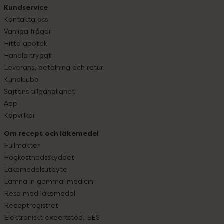
Kundservice
Kontakta oss
Vanliga frågor
Hitta apotek
Handla tryggt
Leverans, betalning och retur
Kundklubb
Sajtens tillgänglighet
App
Köpvillkor
Om recept och läkemedel
Fullmakter
Högkostnadsskyddet
Läkemedelsutbyte
Lämna in gammal medicin
Resa med läkemedel
Receptregistret
Elektroniskt expertstöd, EES