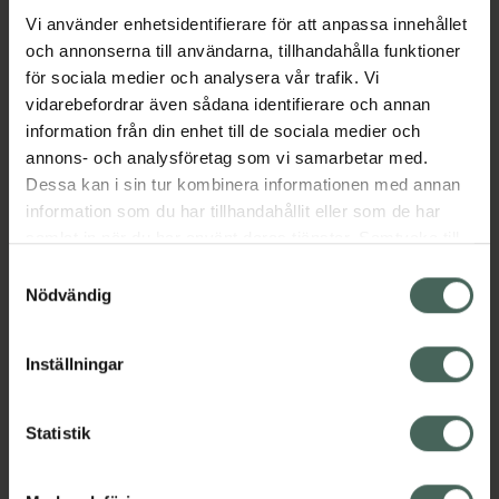
Jämförpris
109 kr
/
st
Vi använder enhetsidentifierare för att anpassa innehållet
EAN:
07350083122605
och annonserna till användarna, tillhandahålla funktioner
för sociala medier och analysera vår trafik. Vi
Kategorier:
vidarebefordrar även sådana identifierare och annan
Amning och matning
Barn och föräldrar
information från din enhet till de sociala medier och
Nappflaskor och dinappar
annons- och analysföretag som vi samarbetar med.
Äta och dricka själv
Dessa kan i sin tur kombinera informationen med annan
information som du har tillhandahållit eller som de har
samlat in när du har använt deras tjänster. Samtycke till
Omdömen
Visa
cookies är frivilligt och du kan när som helst ändra eller
Samtyckesval
återkalla ditt samtycke via webbplatsens
Nödvändig
cookieinställningar. Ett återkallat samtycke påverkar inte
Innehåll
Visa
lagligheten av behandling som skett innan återkallelsen.
Inställningar
Instruktioner
Visa
Statistik