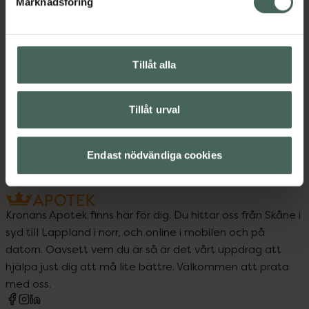
Marknadsföring
Upptäck flera produkter inom
Amning och matning
Barn och föräldrar
Tillåt alla
Nappflaskor och dinappar
Tillåt urval
Äta och dricka själv
Endast nödvändiga cookies
Kronans Apotek finns här för dig. Du hittar oss från Skåne i
syd till Lappland i norr, och online i mobilen och på
datorn. Oavsett vem du är så är det vårt uppdrag att
hjälpa just dig att må lite bättre. Välkommen att prata
med oss.