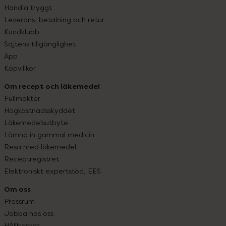
Handla tryggt
Leverans, betalning och retur
Kundklubb
Sajtens tillgänglighet
App
Köpvillkor
Om recept och läkemedel
Fullmakter
Högkostnadsskyddet
Läkemedelsutbyte
Lämna in gammal medicin
Resa med läkemedel
Receptregistret
Elektroniskt expertstöd, EES
Om oss
Pressrum
Jobba hos oss
Hållbarhet