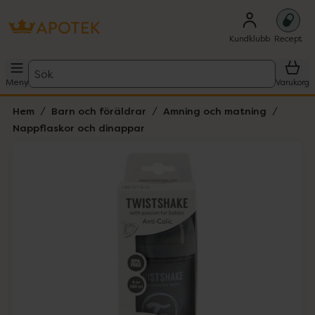
Kundklubb
Recept
Sök
Meny
Varukorg
Hem
Barn och föräldrar
Amning och matning
Nappflaskor och dinappar
Hoppa över Lista
Lista: . Innehåller 4 objekt.