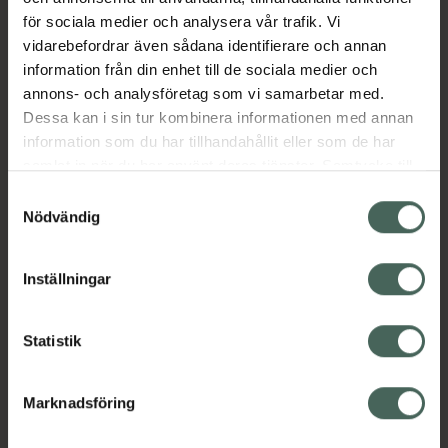
EAN:
07350083122544
för sociala medier och analysera vår trafik. Vi
Kategorier:
vidarebefordrar även sådana identifierare och annan
information från din enhet till de sociala medier och
Amning och matning
Barn och föräldrar
annons- och analysföretag som vi samarbetar med.
Nappflaskor och dinappar
Dessa kan i sin tur kombinera informationen med annan
Äta och dricka själv
information som du har tillhandahållit eller som de har
samlat in när du har använt deras tjänster. Samtycke till
cookies är frivilligt och du kan när som helst ändra eller
Innehåll
Visa
Samtyckesval
återkalla ditt samtycke via webbplatsens
Nödvändig
cookieinställningar. Ett återkallat samtycke påverkar inte
Instruktioner
Visa
lagligheten av behandling som skett innan återkallelsen.
Inställningar
Statistik
Upptäck flera produkter inom
Marknadsföring
Amning och matning
Barn och föräldrar