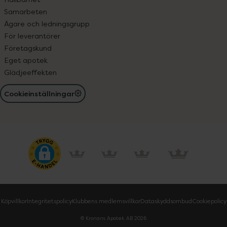
Samarbeten
Ägare och ledningsgrupp
För leverantörer
Företagskund
Eget apotek
Glädjeeffekten
Cookieinställningar
Köpvillkor
Integritetspolicy
Klubbens medlemsvillkor
Dataskyddsombud
Cookiepolicy
© Kronans Apotek AB
2026