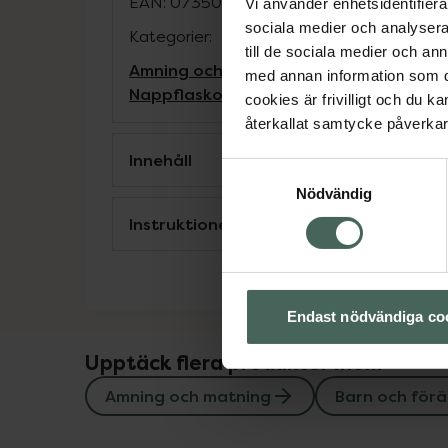
EAN:
07350083122490
Vi använder enhetsidentifierar
sociala medier och analysera 
Kategorier:
till de sociala medier och a
Amning och matning
Barn och föräldrar
med annan information som du 
Nappflaskor och dinappar
Äta och dric
cookies är frivilligt och du k
återkallat samtycke påverkar 
Innehåll
Samtyckesval
Nödvändig
Instruktioner
Endast nödvändiga co
Upptäck flera produkter inom
Amning och matning
Barn och förä