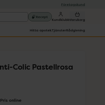
Företagskund
Recept
Kundklubb
Varukorg
Hitta apotek
Tjänster
Rådgivning
ti-Colic Pastellrosa
Pris online