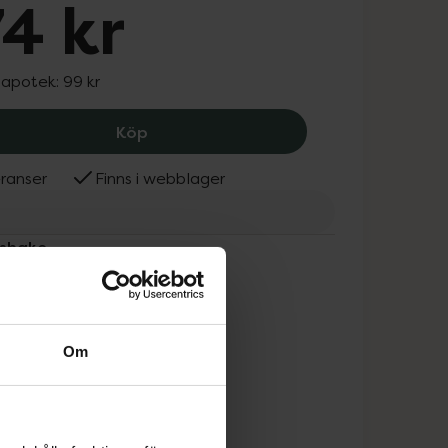
4 kr
 apotek:
99 kr
Twistshake Anti-Colic Pastellrosa 180 
Köp
ranser
Finns i webblager
tshake
Om