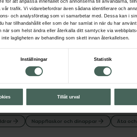
e för att anpassa innehållet och annonserna till användarna, tillh
vår trafik. Vi vidarebefordrar även sådana identifierare och anna
nnons- och analysföretag som vi samarbetar med. Dessa kan i sin
har tillhandahållit eller som de har samlat in när du har använt 
ka själv
an när som helst ändra eller återkalla ditt samtycke via webbplats
inte lagligheten av behandling som skett innan återkallelsen.
Visa
Inställningar
Statistik
Visa
okies
Tillåt urval
ldrar
Nappflaskor och dinappar
Äta och 