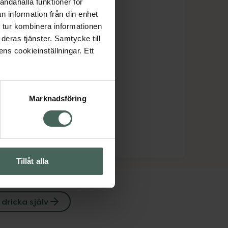
andahålla funktioner för
n information från din enhet
 tur kombinera informationen
deras tjänster. Samtycke till
ens cookieinställningar. Ett
Marknadsföring
Tillåt alla
dricka själv