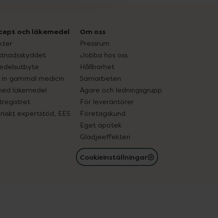
cept och läkemedel
Om oss
kter
Pressrum
tnadsskyddet
Jobba hos oss
edelsutbyte
Hållbarhet
in gammal medicin
Samarbeten
med läkemedel
Ägare och ledningsgrupp
registret
För leverantörer
oniskt expertstöd, EES
Företagskund
Eget apotek
Glädjeeffekten
Cookieinställningar