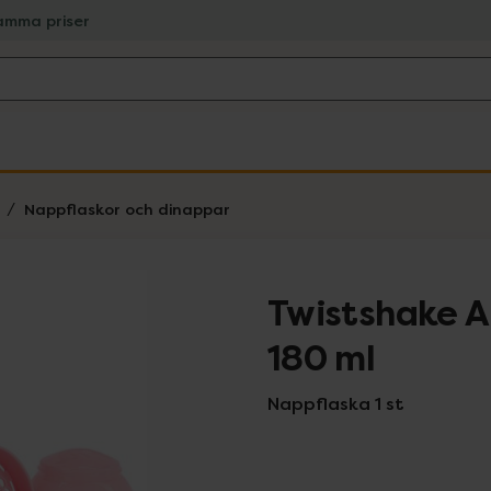
amma priser
Nappflaskor och dinappar
Twistshake An
180 ml
Nappflaska 1 st