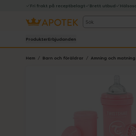
Fri frakt på receptbelagt
Brett utbud
Hälsos
Sök
Produkter
Erbjudanden
Hem
Barn och föräldrar
Amning och matning
Hoppa över Lista
Lista: . Innehåller 5 objekt.