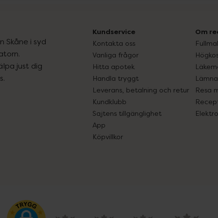
Kundservice
Om re
ån Skåne i syd
Kontakta oss
Fullma
atorn.
Vanliga frågor
Högkos
lpa just dig
Hitta apotek
Läkem
s.
Handla tryggt
Lämna 
Leverans, betalning och retur
Resa 
Kundklubb
Recept
Sajtens tillgänglighet
Elektr
App
Köpvillkor