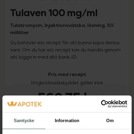
Tulaven 100 mg/ml
Tulatromycin, Injektionsvätska, lösning, 50
milliliter
Du behöver ett recept för att kunna köpa denna
vara. Om du har ett recept kan du handla genom
att logga in med ditt bank-ID.
Pris med recept
Högkostnadsskyddet gäller inte
560,75 kr
I apotek:
560,75 kr
Samtycke
Information
Om
Köp via ditt recept