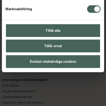
hjälpa just dig att må lite bättre. Välkommen att prata
med oss.
Marknadsföring
Kundservice
Kontakta oss
Tillåt alla
Vanliga frågor
Hitta apotek
Handla tryggt
Tillåt urval
Leverans, betalning och retur
Kundklubb
Sajtens tillgänglighet
Endast nödvändiga cookies
App
Köpvillkor
Om recept och läkemedel
Fullmakter
Högkostnadsskyddet
Läkemedelsutbyte
Lämna in gammal medicin