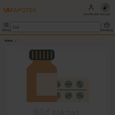
Kundklubb
Recept
Sök
Meny
Varukorg
Hem
Hoppa över Lista
Lista: . Innehåller 1 objekt.