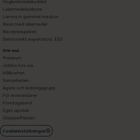
Högkostnadsskyddet
Läkemedelsutbyte
Lämna in gammal medicin
Resa med läkemedel
Receptregistret
Elektroniskt expertstöd, EES
Om oss
Pressrum
Jobba hos oss
Hållbarhet
Samarbeten
Ägare och ledningsgrupp
För leverantörer
Företagskund
Eget apotek
Glädjeeffekten
Cookieinställningar