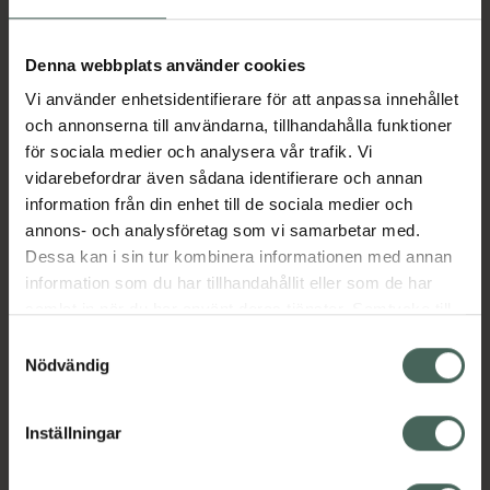
Aktuella erbjudanden
Denna webbplats använder cookies
Vi använder enhetsidentifierare för att anpassa innehållet
Beskrivning
Dölj
och annonserna till användarna, tillhandahålla funktioner
för sociala medier och analysera vår trafik. Vi
vidarebefordrar även sådana identifierare och annan
Läs alltid bipacksedeln innan
information från din enhet till de sociala medier och
användning.
annons- och analysföretag som vi samarbetar med.
Dessa kan i sin tur kombinera informationen med annan
EAN:
05996537003162
information som du har tillhandahållit eller som de har
samlat in när du har använt deras tjänster. Samtycke till
cookies är frivilligt och du kan när som helst ändra eller
Bipacksedel från FASS
Visa
Samtyckesval
återkalla ditt samtycke via webbplatsens
Nödvändig
cookieinställningar. Ett återkallat samtycke påverkar inte
lagligheten av behandling som skett innan återkallelsen.
Inställningar