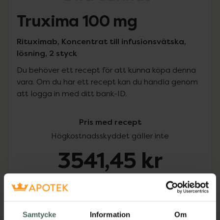
Truxima 100 mg
Rituximab, Koncentrat till infusionsvätska,
lösning, 2 styck
Du behöver ett recept för att kunna köpa denna
vara. Om du har ett recept kan du handla genom
att logga in med ditt bank-ID.
Pris med recept
Högkostnadsskyddet gäller inte
3541,45 kr
I apotek:
3541,45 kr
Köp via ditt recept
Samtycke
Information
Om