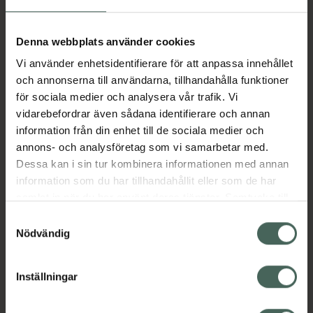
Aktuella erbjudanden
Denna webbplats använder cookies
Vi använder enhetsidentifierare för att anpassa innehållet
Beskrivning
Dölj
och annonserna till användarna, tillhandahålla funktioner
för sociala medier och analysera vår trafik. Vi
vidarebefordrar även sådana identifierare och annan
Läs alltid bipacksedeln innan
information från din enhet till de sociala medier och
användning.
annons- och analysföretag som vi samarbetar med.
Dessa kan i sin tur kombinera informationen med annan
EAN:
00300020270552
information som du har tillhandahållit eller som de har
samlat in när du har använt deras tjänster. Samtycke till
cookies är frivilligt och du kan när som helst ändra eller
Bipacksedel från FASS
Visa
Samtyckesval
återkalla ditt samtycke via webbplatsens
Nödvändig
cookieinställningar. Ett återkallat samtycke påverkar inte
lagligheten av behandling som skett innan återkallelsen.
Inställningar