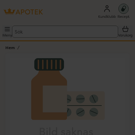
Kundklubb
Recept
Sök
Meny
Varukorg
Hem
Hoppa över Lista
Lista: . Innehåller 1 objekt.