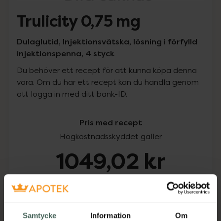
Trulicity 0,75 mg
Dulaglutid, Injektionsvätska, lösning i förfylld
injektionspenna, 4 styck
Du behöver ett recept för att kunna köpa denna
vara. Om du har ett recept kan du handla genom
att logga in med ditt bank-ID.
Pris med recept
Högkostnadsskyddet gäller
1049,02 kr
I apotek:
1049,02 kr
Köp via ditt recept
Samtycke
Information
Om