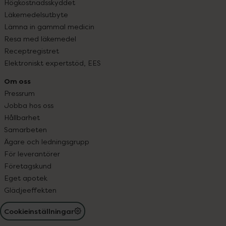
Högkostnadsskyddet
Läkemedelsutbyte
Lämna in gammal medicin
Resa med läkemedel
Receptregistret
Elektroniskt expertstöd, EES
Om oss
Pressrum
Jobba hos oss
Hållbarhet
Samarbeten
Ägare och ledningsgrupp
För leverantörer
Företagskund
Eget apotek
Glädjeeffekten
Cookieinställningar