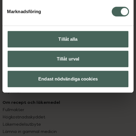
hjälpa just dig att må lite bättre. Välkommen att prata
med oss.
Marknadsföring
Kundservice
Kontakta oss
Tillåt alla
Vanliga frågor
Hitta apotek
Handla tryggt
Tillåt urval
Leverans, betalning och retur
Kundklubb
Sajtens tillgänglighet
Endast nödvändiga cookies
App
Köpvillkor
Om recept och läkemedel
Fullmakter
Högkostnadsskyddet
Läkemedelsutbyte
Lämna in gammal medicin