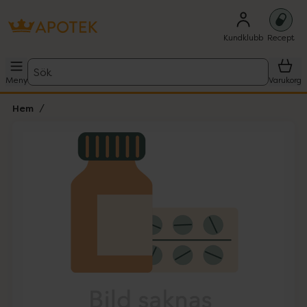
Kundklubb
Recept
Sök
Meny
Varukorg
Hem
Hoppa över Lista
Lista: . Innehåller 1 objekt.