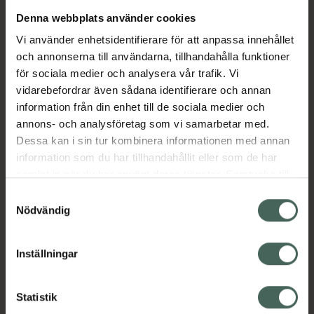
Denna webbplats använder cookies
Aktuella erbjudanden
Vi använder enhetsidentifierare för att anpassa innehållet
och annonserna till användarna, tillhandahålla funktioner
Beskrivning
Dölj
för sociala medier och analysera vår trafik. Vi
vidarebefordrar även sådana identifierare och annan
information från din enhet till de sociala medier och
Läs alltid bipacksedeln innan
annons- och analysföretag som vi samarbetar med.
användning.
Dessa kan i sin tur kombinera informationen med annan
information som du har tillhandahållit eller som de har
EAN:
05712440016545
samlat in när du har använt deras tjänster. Samtycke till
cookies är frivilligt och du kan när som helst ändra eller
Samtyckesval
återkalla ditt samtycke via webbplatsens
Nödvändig
cookieinställningar. Ett återkallat samtycke påverkar inte
lagligheten av behandling som skett innan återkallelsen.
Inställningar
Kronans Apotek finns här för dig. Du hittar oss från Skåne i
syd till Lappland i norr, och online i mobilen och på
Statistik
datorn. Oavsett vem du är så är det vårt uppdrag att