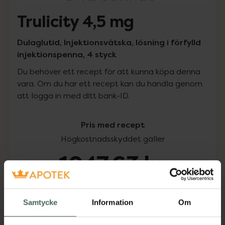
Trulicity 4,5 mg
Dulaglutid, Injektionsvätska, lösning i förfylld
injektionspenna, 4 styck
Du behöver ett recept för att kunna köpa denna
vara. Om du har ett recept kan du handla genom
att logga in med ditt bank-ID.
Pris med recept
Högkostnadsskyddet gäller
1047,63 kr
I apotek:
1047,63 kr
Samtycke
Information
Om
Köp via ditt recept