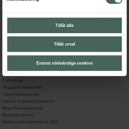
Kundservice
Kontakta oss
Vanliga frågor
Hitta apotek
Tillåt alla
Handla tryggt
Leverans, betalning och retur
Kundklubb
Tillåt urval
Sajtens tillgänglighet
App
Köpvillkor
Endast nödvändiga cookies
Om recept och läkemedel
Fullmakter
Högkostnadsskyddet
Läkemedelsutbyte
Lämna in gammal medicin
Resa med läkemedel
Receptregistret
Elektroniskt expertstöd, EES