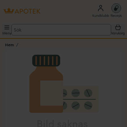
Kundklubb
Recept
Sök
Meny
Varukorg
Hem
Hoppa över Lista
Lista: . Innehåller 1 objekt.