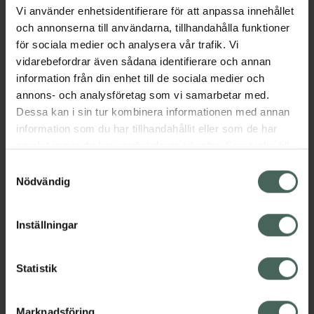
Vi använder enhetsidentifierare för att anpassa innehållet
och annonserna till användarna, tillhandahålla funktioner
Beskrivning
Dölj
för sociala medier och analysera vår trafik. Vi
vidarebefordrar även sådana identifierare och annan
information från din enhet till de sociala medier och
Läs alltid bipacksedeln innan
annons- och analysföretag som vi samarbetar med.
användning.
Dessa kan i sin tur kombinera informationen med annan
information som du har tillhandahållit eller som de har
samlat in när du har använt deras tjänster. Samtycke till
cookies är frivilligt och du kan när som helst ändra eller
Samtyckesval
återkalla ditt samtycke via webbplatsens
Nödvändig
cookieinställningar. Ett återkallat samtycke påverkar inte
Kronans Apotek finns här för dig. Du hittar oss från Skåne i
lagligheten av behandling som skett innan återkallelsen.
Inställningar
syd till Lappland i norr, och online i mobilen och på
datorn. Oavsett vem du är så är det vårt uppdrag att
hjälpa just dig att må lite bättre. Välkommen att prata
Statistik
med oss.
Marknadsföring