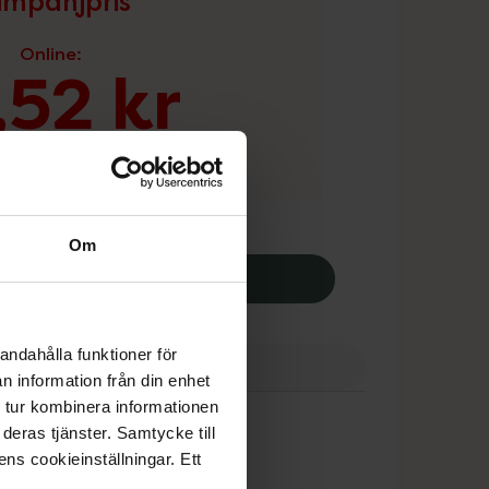
mpanjpris
Online
:
,52 kr
r t.o.m. 20 augusti
 dagarna:
26,90 kr
Om
Trixie Matskål Rostfri 0,45 l/13 cm di
Köp
ranser
Finns i webblager
andahålla funktioner för
n information från din enhet
e
 tur kombinera informationen
deras tjänster. Samtycke till
ens cookieinställningar. Ett