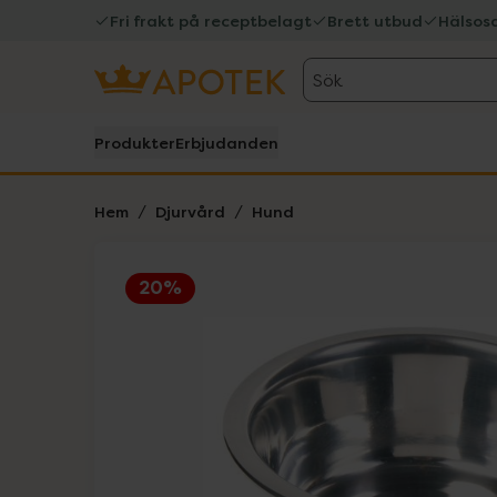
Fri frakt på receptbelagt
Brett utbud
Hälsos
Sök
Produkter
Erbjudanden
Hem
Djurvård
Hund
20%
Hoppa över Lista
Lista: . Innehåller 1 objekt.