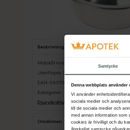
Beskrivning
Matskål rostfri. Rymmer 0,45 liter/13 cm 
Samtycke
Jämförpris
35 kr
/
st
EAN:
04011905248417
Denna webbplats använder 
Kategorier:
Vi använder enhetsidentifierar
sociala medier och analysera 
Djurvård
Hund
Katt
till de sociala medier och a
med annan information som du 
Omdömen
cookies är frivilligt och du k
återkallat samtycke påverkar 