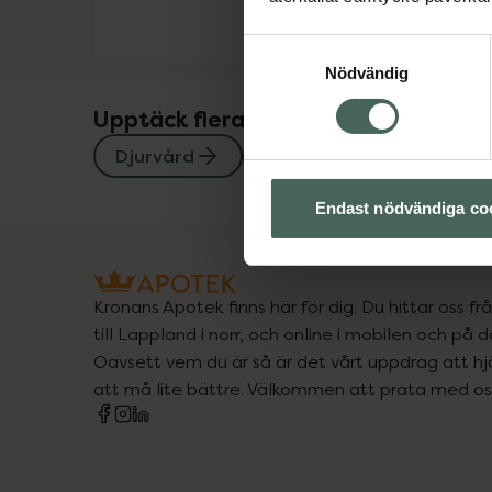
Samtyckesval
Nödvändig
Upptäck flera produkter inom
Djurvård
Hund
Katt
Endast nödvändiga co
Kronans Apotek finns här för dig. Du hittar oss fr
till Lappland i norr, och online i mobilen och på d
Oavsett vem du är så är det vårt uppdrag att hjä
att må lite bättre. Välkommen att prata med os