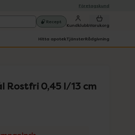
Företagskund
Recept
Kundklubb
Varukorg
Hitta apotek
Tjänster
Rådgivning
l Rostfri 0,45 l/13 cm