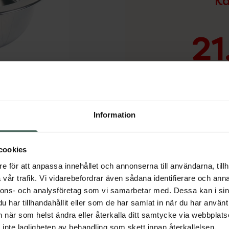
Ka
21
Gälle
Dölj
Lägsta pris de senaste 30
diameter
Pris i apotek:
35 kr
Information
cookies
Snabba leve
e för att anpassa innehållet och annonserna till användarna, tillh
vår trafik. Vi vidarebefordrar även sådana identifierare och anna
Fler produkter från Trixi
nnons- och analysföretag som vi samarbetar med. Dessa kan i sin
Aktuella erbjudanden
har tillhandahållit eller som de har samlat in när du har använt 
Visa
an när som helst ändra eller återkalla ditt samtycke via webbplats
inte lagligheten av behandling som skett innan återkallelsen.