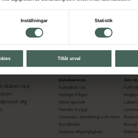
Inställningar
Statistik
okies
Tillåt urval
Kundservice
Om re
ån Skåne i syd
Kontakta oss
Fullma
atorn.
Vanliga frågor
Högkos
lpa just dig
Hitta apotek
Läkem
s.
Handla tryggt
Lämna 
Leverans, betalning och retur
Resa 
Kundklubb
Recept
Sajtens tillgänglighet
Elektr