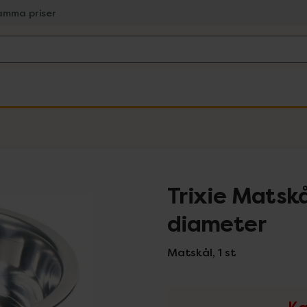
amma priser
Trixie Matskå
diameter
Matskål, 1 st