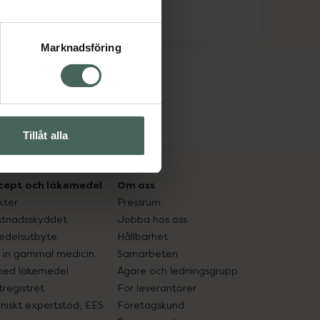
Marknadsföring
Tillåt alla
cept och läkemedel
Om oss
kter
Pressrum
tnadsskyddet
Jobba hos oss
edelsutbyte
Hållbarhet
in gammal medicin
Samarbeten
med läkemedel
Ägare och ledningsgrupp
registret
För leverantörer
oniskt expertstöd, EES
Företagskund