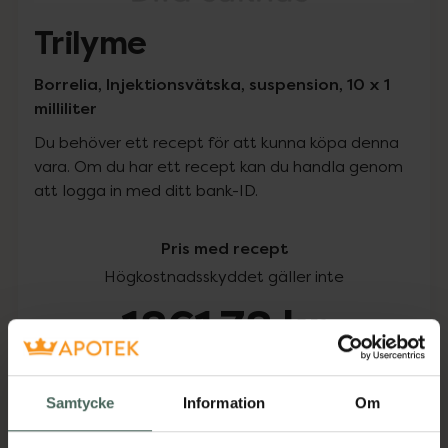
Trilyme
Borrelia, Injektionsvätska, suspension, 10 x 1
milliliter
Du behöver ett recept för att kunna köpa denna
vara. Om du har ett recept kan du handla genom
att logga in med ditt bank-ID.
Pris med recept
Högkostnadsskyddet gäller inte
1861,78 kr
I apotek:
1861,78 kr
Samtycke
Information
Om
Köp via ditt recept