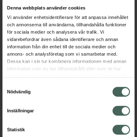
Denna webbplats använder cookies
Aktuella erbjudanden
Vi använder enhetsidentifierare för att anpassa innehållet
och annonserna till användarna, tillhandahålla funktioner
Beskrivning
Dölj
för sociala medier och analysera vår trafik. Vi
vidarebefordrar även sådana identifierare och annan
information från din enhet till de sociala medier och
Läs alltid bipacksedeln innan
annons- och analysföretag som vi samarbetar med.
användning.
Dessa kan i sin tur kombinera informationen med annan
information som du har tillhandahållit eller som de har
EAN:
07046261095907
samlat in när du har använt deras tjänster. Samtycke till
cookies är frivilligt och du kan när som helst ändra eller
Samtyckesval
återkalla ditt samtycke via webbplatsens
Nödvändig
cookieinställningar. Ett återkallat samtycke påverkar inte
lagligheten av behandling som skett innan återkallelsen.
Inställningar
Kronans Apotek finns här för dig. Du hittar oss från Skåne i
syd till Lappland i norr, och online i mobilen och på
Statistik
datorn. Oavsett vem du är så är det vårt uppdrag att