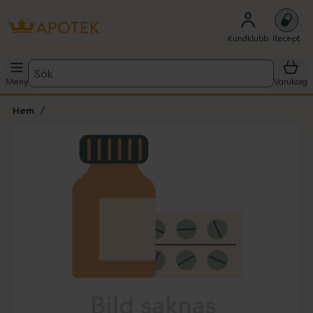
Kundklubb
Recept
Sök
Meny
Varukorg
Hem
Hoppa över Lista
Lista: . Innehåller 1 objekt.