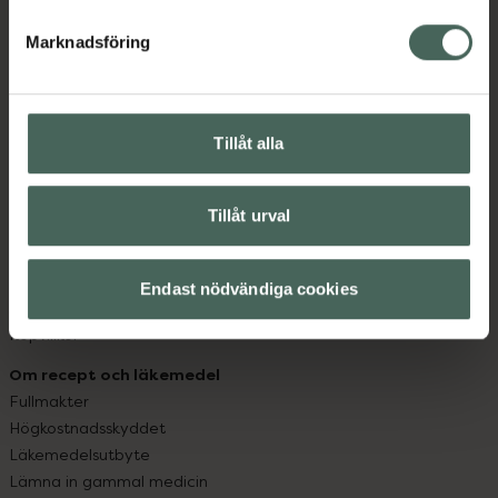
hjälpa just dig att må lite bättre. Välkommen att prata
med oss.
Marknadsföring
Kundservice
Kontakta oss
Tillåt alla
Vanliga frågor
Hitta apotek
Handla tryggt
Tillåt urval
Leverans, betalning och retur
Kundklubb
Sajtens tillgänglighet
Endast nödvändiga cookies
App
Köpvillkor
Om recept och läkemedel
Fullmakter
Högkostnadsskyddet
Läkemedelsutbyte
Lämna in gammal medicin