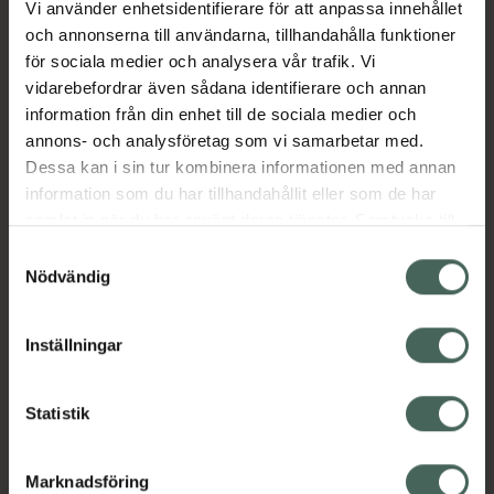
Vi använder enhetsidentifierare för att anpassa innehållet
Aktuella erbjudanden
och annonserna till användarna, tillhandahålla funktioner
för sociala medier och analysera vår trafik. Vi
vidarebefordrar även sådana identifierare och annan
Beskrivning
Dölj
information från din enhet till de sociala medier och
annons- och analysföretag som vi samarbetar med.
EAN:
04042668307202
Dessa kan i sin tur kombinera informationen med annan
information som du har tillhandahållit eller som de har
samlat in när du har använt deras tjänster. Samtycke till
cookies är frivilligt och du kan när som helst ändra eller
Samtyckesval
återkalla ditt samtycke via webbplatsens
Nödvändig
cookieinställningar. Ett återkallat samtycke påverkar inte
Kronans Apotek finns här för dig. Du hittar oss från Skåne i
lagligheten av behandling som skett innan återkallelsen.
syd till Lappland i norr, och online i mobilen och på
Inställningar
datorn. Oavsett vem du är så är det vårt uppdrag att
hjälpa just dig att må lite bättre. Välkommen att prata
Statistik
med oss.
Kundservice
Marknadsföring