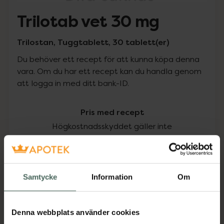
Trilotab vet 30 mg
Trilostan, Tuggtablett, 30 tablett(er)
Du behöver ett recept för att kunna köpa denna
vara. Om du har ett recept kan du handla genom
att logga in med ditt bank-ID.
Pris med recept
Högkostnadsskyddet gäller inte
622,50 kr
I apotek:
622,50 kr
Samtycke
Information
Om
Köp via ditt recept
Denna webbplats använder cookies