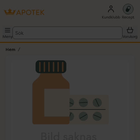
Kundklubb
Recept
Sök
Meny
Varukorg
Hem
Hoppa över Lista
Lista: . Innehåller 1 objekt.