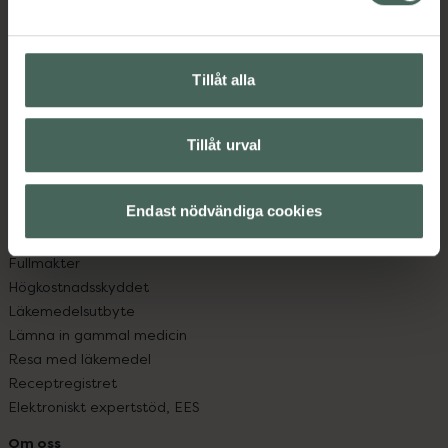
Kontakta oss
Vanliga frågor
Hitta apotek
Tillåt alla
Handla tryggt
Leverans, betalning och retur
Kundklubb
Tillåt urval
Sajtens tillgänglighet
App
Köpvillkor
Endast nödvändiga cookies
Om recept och läkemedel
Fullmakter
Högkostnadsskyddet
Läkemedelsutbyte
Lämna in gammal medicin
Resa med läkemedel
Receptregistret
Elektroniskt expertstöd, EES
Om oss