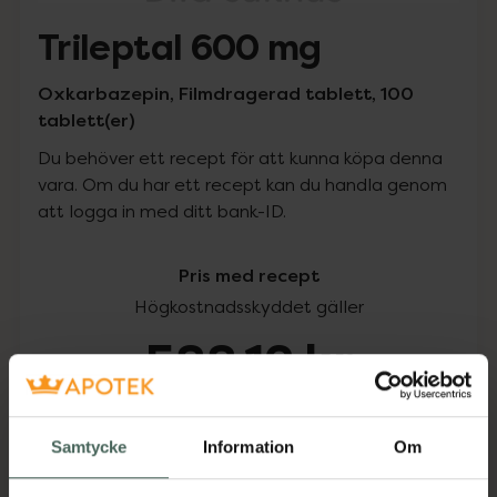
Trileptal 600 mg
Oxkarbazepin, Filmdragerad tablett, 100
tablett(er)
Du behöver ett recept för att kunna köpa denna
vara. Om du har ett recept kan du handla genom
att logga in med ditt bank-ID.
Pris med recept
Högkostnadsskyddet gäller
588,12 kr
I apotek:
588,12 kr
Samtycke
Information
Om
Köp via ditt recept