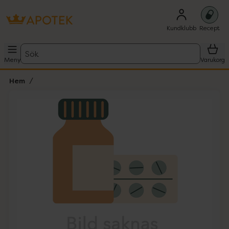
Kundklubb
Recept
Sök
Meny
Varukorg
Hem
Hoppa över Lista
Lista: . Innehåller 1 objekt.