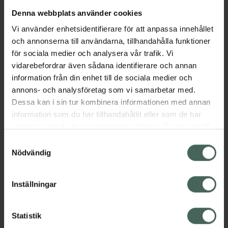
Denna webbplats använder cookies
Aktuella erbjudanden
Vi använder enhetsidentifierare för att anpassa innehållet
och annonserna till användarna, tillhandahålla funktioner
Beskrivning
Dölj
för sociala medier och analysera vår trafik. Vi
vidarebefordrar även sådana identifierare och annan
information från din enhet till de sociala medier och
Läs alltid bipacksedeln innan
annons- och analysföretag som vi samarbetar med.
användning.
Dessa kan i sin tur kombinera informationen med annan
information som du har tillhandahållit eller som de har
EAN:
07046264173671
samlat in när du har använt deras tjänster. Samtycke till
cookies är frivilligt och du kan när som helst ändra eller
Samtyckesval
återkalla ditt samtycke via webbplatsens
Nödvändig
cookieinställningar. Ett återkallat samtycke påverkar inte
lagligheten av behandling som skett innan återkallelsen.
Inställningar
Kronans Apotek finns här för dig. Du hittar oss från Skåne i
syd till Lappland i norr, och online i mobilen och på
Statistik
datorn. Oavsett vem du är så är det vårt uppdrag att