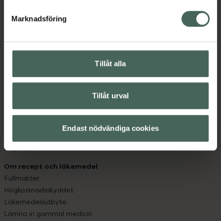
hjälpa just dig att må lite bättre. Välkommen att prata
med oss.
Marknadsföring
Kundservice
Kontakta oss
Tillåt alla
Vanliga frågor
Hitta apotek
Handla tryggt
Tillåt urval
Leverans, betalning och retur
Kundklubb
Sajtens tillgänglighet
Endast nödvändiga cookies
App
Köpvillkor
Om recept och läkemedel
Fullmakter
Högkostnadsskyddet
Läkemedelsutbyte
Lämna in gammal medicin