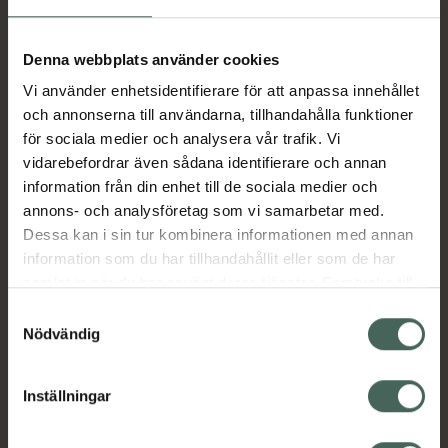
Aktuella erbjudanden
Denna webbplats använder cookies
Vi använder enhetsidentifierare för att anpassa innehållet
Beskrivning
Dölj
och annonserna till användarna, tillhandahålla funktioner
för sociala medier och analysera vår trafik. Vi
vidarebefordrar även sådana identifierare och annan
Läs alltid bipacksedeln innan
information från din enhet till de sociala medier och
användning.
annons- och analysföretag som vi samarbetar med.
Dessa kan i sin tur kombinera informationen med annan
EAN:
07046260575431
information som du har tillhandahållit eller som de har
samlat in när du har använt deras tjänster. Samtycke till
cookies är frivilligt och du kan när som helst ändra eller
Bipacksedel från FASS
Visa
Samtyckesval
återkalla ditt samtycke via webbplatsens
Nödvändig
cookieinställningar. Ett återkallat samtycke påverkar inte
lagligheten av behandling som skett innan återkallelsen.
Inställningar