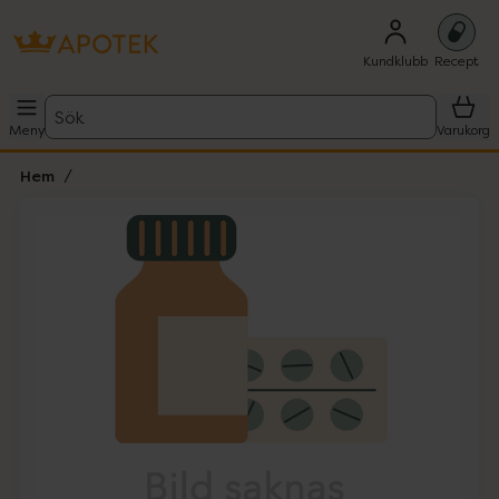
Kundklubb
Recept
Sök
Meny
Varukorg
Hem
Hoppa över Lista
Lista: . Innehåller 1 objekt.