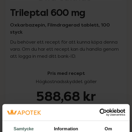
Trileptal 600 mg
Oxkarbazepin, Filmdragerad tablett, 100
styck
Du behöver ett recept för att kunna köpa denna
vara. Om du har ett recept kan du handla genom
att logga in med ditt bank-ID.
Pris med recept
Högkostnadsskyddet gäller
588,68 kr
I apotek:
588,68 kr
Köp via ditt recept
Samtycke
Information
Om