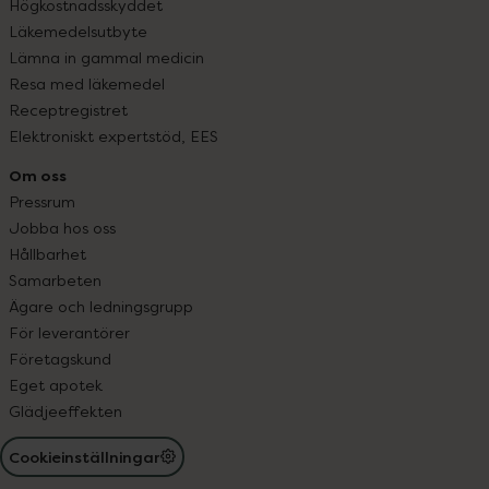
Högkostnadsskyddet
Läkemedelsutbyte
Lämna in gammal medicin
Resa med läkemedel
Receptregistret
Elektroniskt expertstöd, EES
Om oss
Pressrum
Jobba hos oss
Hållbarhet
Samarbeten
Ägare och ledningsgrupp
För leverantörer
Företagskund
Eget apotek
Glädjeeffekten
Cookieinställningar