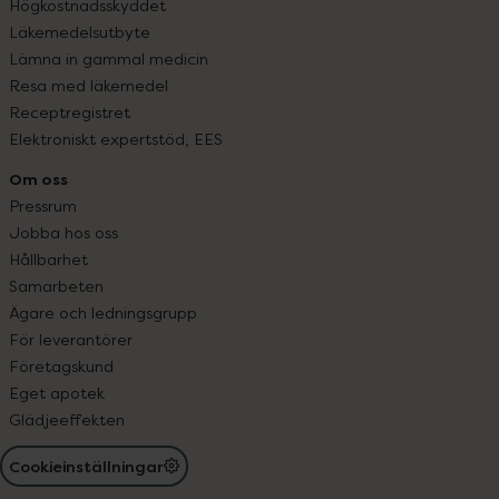
Högkostnadsskyddet
Läkemedelsutbyte
Lämna in gammal medicin
Resa med läkemedel
Receptregistret
Elektroniskt expertstöd, EES
Om oss
Pressrum
Jobba hos oss
Hållbarhet
Samarbeten
Ägare och ledningsgrupp
För leverantörer
Företagskund
Eget apotek
Glädjeeffekten
Cookieinställningar