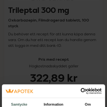
Trileptal 300 mg
Oxkarbazepin, Filmdragerad tablett, 100
styck
Du behöver ett recept för att kunna köpa denna
vara. Om du har ett recept kan du handla genom
att logga in med ditt bank-ID.
Pris med recept
Högkostnadsskyddet gäller
322,89 kr
I apotek:
322,89 kr
Köp via ditt recept
Samtycke
Information
Om