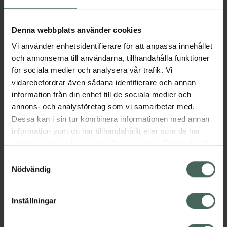
Aktuella erbjudanden
Denna webbplats använder cookies
Vi använder enhetsidentifierare för att anpassa innehållet
Beskrivning
Dölj
och annonserna till användarna, tillhandahålla funktioner
för sociala medier och analysera vår trafik. Vi
vidarebefordrar även sådana identifierare och annan
Läs alltid bipacksedeln innan
information från din enhet till de sociala medier och
användning.
annons- och analysföretag som vi samarbetar med.
Dessa kan i sin tur kombinera informationen med annan
EAN:
07046260575257
information som du har tillhandahållit eller som de har
samlat in när du har använt deras tjänster. Samtycke till
cookies är frivilligt och du kan när som helst ändra eller
Bipacksedel från FASS
Visa
Samtyckesval
återkalla ditt samtycke via webbplatsens
Nödvändig
cookieinställningar. Ett återkallat samtycke påverkar inte
lagligheten av behandling som skett innan återkallelsen.
Inställningar