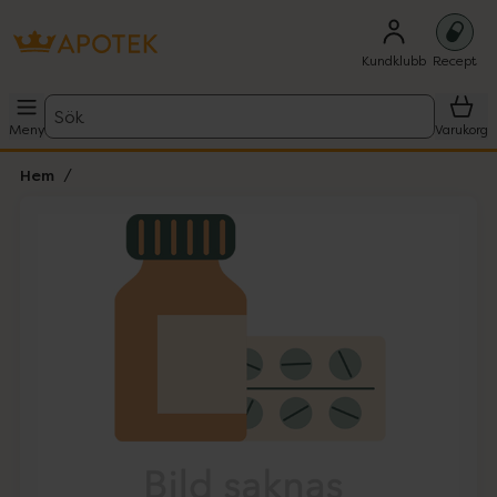
Kundklubb
Recept
Sök
Meny
Varukorg
Hem
Hoppa över Lista
Lista: . Innehåller 1 objekt.