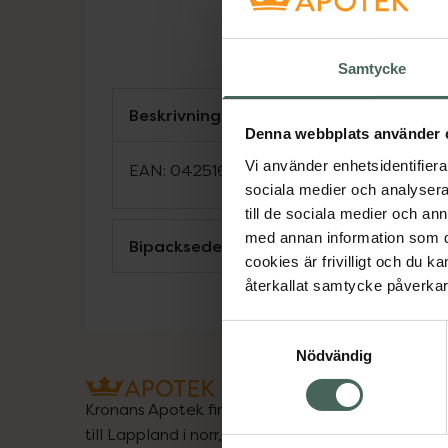
Samtycke
Beskrivning
Denna webbplats använder 
Vi använder enhetsidentifierar
EAN:
04251672302008
sociala medier och analysera 
till de sociala medier och a
med annan information som du 
Bipacksedel från FASS
cookies är frivilligt och du k
återkallat samtycke påverkar 
Samtyckesval
Nödvändig
Kronans Apotek finns här för dig. Du hittar oss fr
till Lappland i norr, och online i mobilen och på d