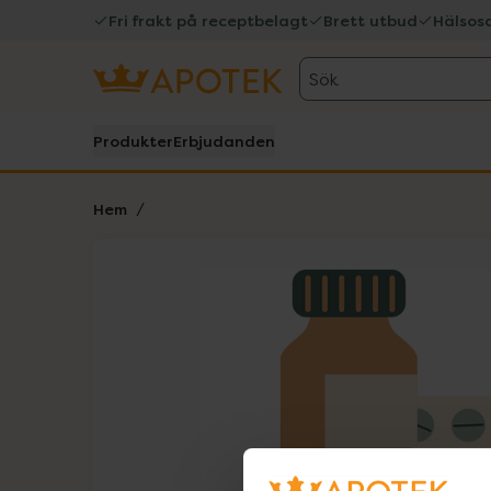
Fri frakt på receptbelagt
Brett utbud
Hälsos
Sök
Produkter
Erbjudanden
Hem
Hoppa över Lista
Lista: . Innehåller 1 objekt.