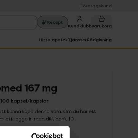
Företagskund
Recept
Kundklubb
Varukorg
Hitta apotek
Tjänster
Rådgivning
lomed 167 mg
 x 100 kapsel/kapslar
att kunna köpa denna vara. Om du har ett
 att logga in med ditt bank-ID.
is med recept