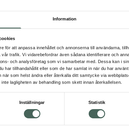
Högkos
1784
Information
Dölj
I ap
cookies
e för att anpassa innehållet och annonserna till användarna, tillh
Kö
vår trafik. Vi vidarebefordrar även sådana identifierare och anna
nnons- och analysföretag som vi samarbetar med. Dessa kan i sin
har tillhandahållit eller som de har samlat in när du har använt 
Visa
Aktuella erbjudanden
an när som helst ändra eller återkalla ditt samtycke via webbplats
inte lagligheten av behandling som skett innan återkallelsen.
Inställningar
Statistik
Kundservice
Om re
ån Skåne i syd
Kontakta oss
Fullma
atorn.
Vanliga frågor
Högkos