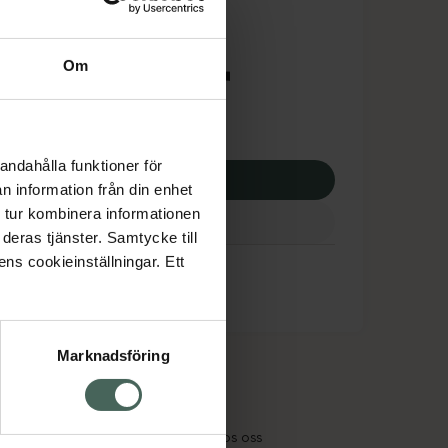
tnadsskyddet gäller
5,48 kr
Om
otek:
17845,48 kr
andahålla funktioner för
p via ditt recept
n information från din enhet
 tur kombinera informationen
deras tjänster. Samtycke till
ens cookieinställningar. Ett
Marknadsföring
cept och läkemedel
Om oss
kter
Pressrum
tnadsskyddet
Jobba hos oss