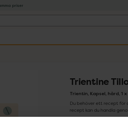
amma priser
Trientine Til
Trientin, Kapsel, hård, 1
Du behöver ett recept för 
recept kan du handla genom
Pr