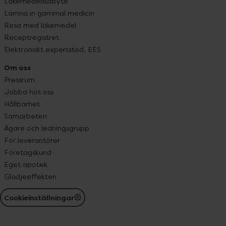
Läkemedelsutbyte
Lämna in gammal medicin
Resa med läkemedel
Receptregistret
Elektroniskt expertstöd, EES
Om oss
Pressrum
Jobba hos oss
Hållbarhet
Samarbeten
Ägare och ledningsgrupp
För leverantörer
Företagskund
Eget apotek
Glädjeeffekten
Cookieinställningar