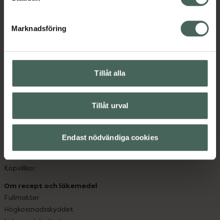
datorn. Oavsett vem du är så är det vårt uppdrag att
hjälpa just dig att må lite bättre. Välkommen att prata
Marknadsföring
med oss.
Kundservice
Tillåt alla
Kontakta oss
Vanliga frågor
Hitta apotek
Tillåt urval
Handla tryggt
Leverans, betalning och retur
Kundklubb
Endast nödvändiga cookies
Sajtens tillgänglighet
App
Köpvillkor
Om recept och läkemedel
Fullmakter
Högkostnadsskyddet