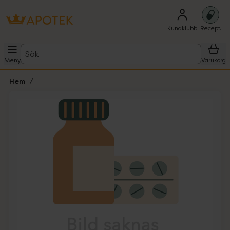
Kundklubb
Recept
Sök
Meny
Varukorg
Hem
Hoppa över Lista
Lista: . Innehåller 1 objekt.