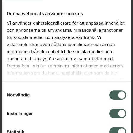
Köp via ditt recept
Denna webbplats använder cookies
Vi använder enhetsidentifierare för att anpassa innehållet
Aktuella erbjudanden
och annonserna till användarna, tillhandahålla funktioner
för sociala medier och analysera vår trafik. Vi
Beskrivning
Dölj
vidarebefordrar även sådana identifierare och annan
information från din enhet till de sociala medier och
annons- och analysföretag som vi samarbetar med.
Läs alltid bipacksedeln innan
Dessa kan i sin tur kombinera informationen med annan
användning.
information som du har tillhandahållit eller som de har
samlat in när du har använt deras tjänster. Samtycke till
EAN:
07046260452954
cookies är frivilligt och du kan när som helst ändra eller
Samtyckesval
återkalla ditt samtycke via webbplatsens
Nödvändig
cookieinställningar. Ett återkallat samtycke påverkar inte
lagligheten av behandling som skett innan återkallelsen.
Inställningar
Kronans Apotek finns här för dig. Du hittar oss från Skåne i
Statistik
syd till Lappland i norr, och online i mobilen och på