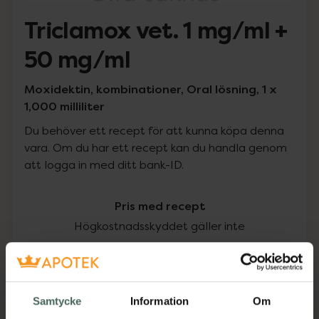
Triclamox vet. 1 mg/ml +
50 mg/ml
Moxidektin, kombinationer, Oral lösning, 1 x
1,000 milliliter
Du behöver ett recept för att kunna köpa denna
vara. Om du har ett recept kan du handla genom
att logga in med ditt bank-ID.
Pris med recept
Högkostnadsskyddet gäller inte
952,50 kr
I apotek:
952,50 kr
Samtycke
Information
Om