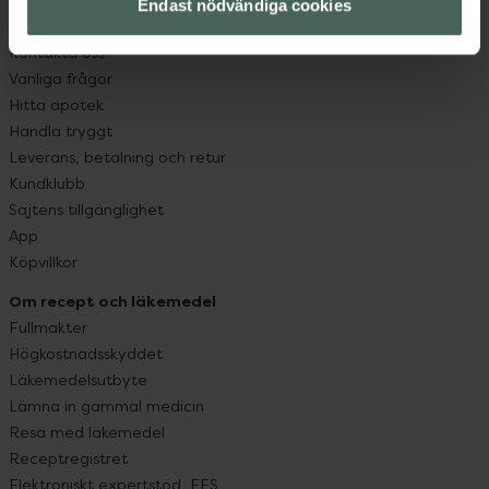
Endast nödvändiga cookies
Kundservice
Kontakta oss
Vanliga frågor
Hitta apotek
Handla tryggt
Leverans, betalning och retur
Kundklubb
Sajtens tillgänglighet
App
Köpvillkor
Om recept och läkemedel
Fullmakter
Högkostnadsskyddet
Läkemedelsutbyte
Lämna in gammal medicin
Resa med läkemedel
Receptregistret
Elektroniskt expertstöd, EES