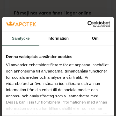
Få mejl när varan finns i lager online
Din e-postadress
Samtycke
Information
Om
villkoren
Jag accepterar
Spara
Denna webbplats använder cookies
Vi använder enhetsidentifierare för att anpassa innehållet
Aktuella erbjudanden
och annonserna till användarna, tillhandahålla funktioner
för sociala medier och analysera vår trafik. Vi
Beskrivning
Dölj
vidarebefordrar även sådana identifierare och annan
information från din enhet till de sociala medier och
annons- och analysföretag som vi samarbetar med.
Medicinteknisk produkt.
Dessa kan i sin tur kombinera informationen med annan
Tillverkaren garanterar genom
information som du har tillhandahållit eller som de har
CE-märkning att produkten är
samlat in när du har använt deras tjänster. Samtycke till