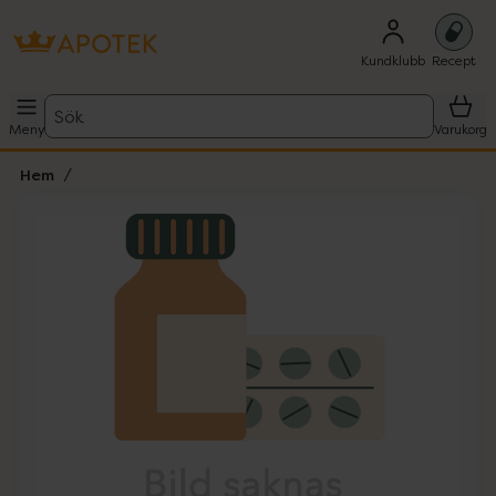
Kundklubb
Recept
Sök
Meny
Varukorg
Hem
Hoppa över Lista
Lista: . Innehåller 1 objekt.