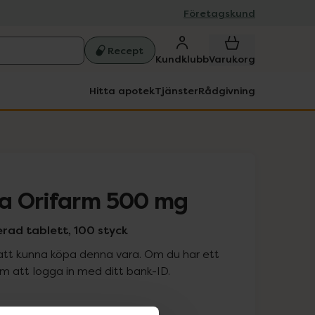
Företagskund
Recept
Kundklubb
Varukorg
Hitta apotek
Tjänster
Rådgivning
a Orifarm 500 mg
rad tablett, 100 styck
att kunna köpa denna vara. Om du har ett
 att logga in med ditt bank-ID.
is med recept