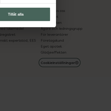
kter
Pressrum
tnadsskyddet
Jobba hos oss
Tillåt alla
edelsutbyte
Hållbarhet
in gammal medicin
Samarbeten
med läkemedel
Ägare och ledningsgrupp
registret
För leverantörer
oniskt expertstöd, EES
Företagskund
Eget apotek
Glädjeeffekten
Cookieinställningar