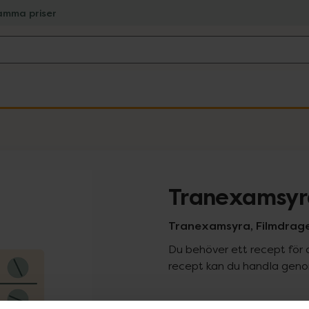
amma priser
Tranexamsyr
Tranexamsyra, Filmdrage
Du behöver ett recept för 
recept kan du handla genom
Pr