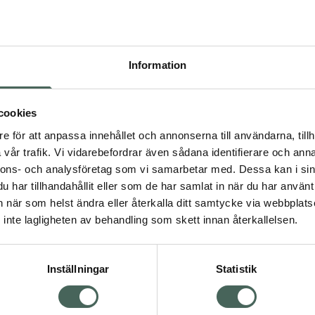
Högkos
229
Information
Dölj
I a
cookies
Kö
dning.
e för att anpassa innehållet och annonserna till användarna, tillh
vår trafik. Vi vidarebefordrar även sådana identifierare och anna
nnons- och analysföretag som vi samarbetar med. Dessa kan i sin
Fler produkter från Orif
har tillhandahållit eller som de har samlat in när du har använt 
Aktuella erbjudanden
an när som helst ändra eller återkalla ditt samtycke via webbplats
Visa
inte lagligheten av behandling som skett innan återkallelsen.
Inställningar
Statistik
Kundservice
Om re