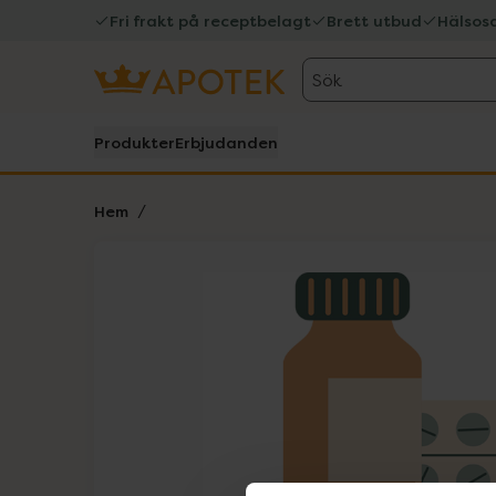
Fri frakt på receptbelagt
Brett utbud
Hälsos
Sök
Produkter
Erbjudanden
Hem
Hoppa över Lista
Lista: . Innehåller 1 objekt.