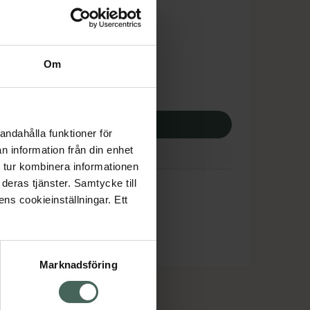
tnadsskyddet gäller
,03 kr
Om
potek:
229,03 kr
p via ditt recept
andahålla funktioner för
n information från din enhet
 tur kombinera informationen
arm
deras tjänster. Samtycke till
ens cookieinställningar. Ett
Marknadsföring
cept och läkemedel
Om oss