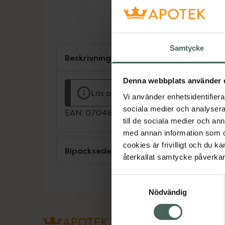
Samtycke
Beskrivning
Denna webbplats använder 
Läs alltid bipacksedeln innan använ
Vi använder enhetsidentifierar
sociala medier och analysera 
EAN:
07046260300880
till de sociala medier och a
med annan information som du 
cookies är frivilligt och du k
Bipacksedel från FASS
återkallat samtycke påverkar 
Samtyckesval
Nödvändig