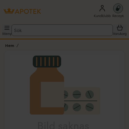
Kundklubb
Recept
Sök
Meny
Varukorg
Hem
Hoppa över Lista
Lista: . Innehåller 1 objekt.