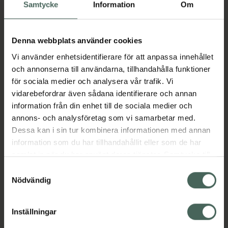
Köp via ditt recept
Samtycke
Information
Om
Denna webbplats använder cookies
Aktuella erbjudanden
Vi använder enhetsidentifierare för att anpassa innehållet
och annonserna till användarna, tillhandahålla funktioner
Beskrivning
Dölj
för sociala medier och analysera vår trafik. Vi
vidarebefordrar även sådana identifierare och annan
information från din enhet till de sociala medier och
Läs alltid bipacksedeln innan
annons- och analysföretag som vi samarbetar med.
användning.
Dessa kan i sin tur kombinera informationen med annan
EAN:
57128993821964
information som du har tillhandahållit eller som de har
samlat in när du har använt deras tjänster. Samtycke till
cookies är frivilligt och du kan när som helst ändra eller
Samtyckesval
återkalla ditt samtycke via webbplatsens
Nödvändig
Bipacksedel från FASS
Visa
cookieinställningar. Ett återkallat samtycke påverkar inte
lagligheten av behandling som skett innan återkallelsen.
Inställningar