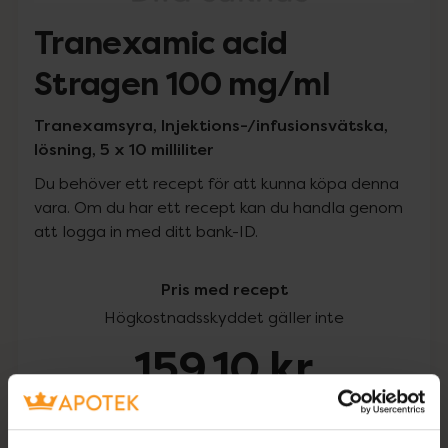
Tranexamic acid
Stragen 100 mg/ml
Tranexamsyra, Injektions-/infusionsvätska,
lösning, 5 x 10 milliliter
Du behöver ett recept för att kunna köpa denna
vara. Om du har ett recept kan du handla genom
att logga in med ditt bank-ID.
Pris med recept
Högkostnadsskyddet gäller inte
159,10 kr
I apotek:
159,10 kr