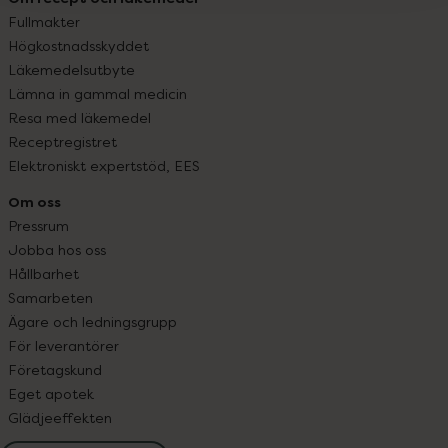
Fullmakter
Högkostnadsskyddet
Läkemedelsutbyte
Lämna in gammal medicin
Resa med läkemedel
Receptregistret
Elektroniskt expertstöd, EES
Om oss
Pressrum
Jobba hos oss
Hållbarhet
Samarbeten
Ägare och ledningsgrupp
För leverantörer
Företagskund
Eget apotek
Glädjeeffekten