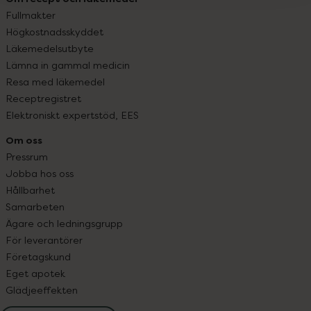
Fullmakter
Högkostnadsskyddet
Läkemedelsutbyte
Lämna in gammal medicin
Resa med läkemedel
Receptregistret
Elektroniskt expertstöd, EES
Om oss
Pressrum
Jobba hos oss
Hållbarhet
Samarbeten
Ägare och ledningsgrupp
För leverantörer
Företagskund
Eget apotek
Glädjeeffekten