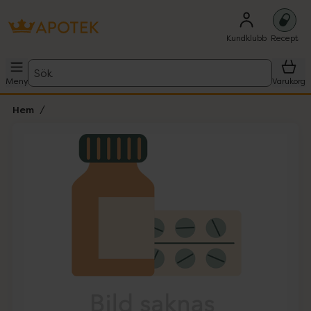
Kundklubb
Recept
Sök
Meny
Varukorg
Hem
Hoppa över Lista
Lista: . Innehåller 1 objekt.