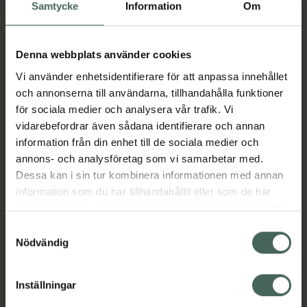
Köp via ditt recept
Samtycke
Information
Om
Denna webbplats använder cookies
Aktuella erbjudanden
Vi använder enhetsidentifierare för att anpassa innehållet
och annonserna till användarna, tillhandahålla funktioner
Beskrivning
Dölj
för sociala medier och analysera vår trafik. Vi
vidarebefordrar även sådana identifierare och annan
information från din enhet till de sociala medier och
Läs alltid bipacksedeln innan
annons- och analysföretag som vi samarbetar med.
användning.
Dessa kan i sin tur kombinera informationen med annan
EAN:
05055565736562
information som du har tillhandahållit eller som de har
samlat in när du har använt deras tjänster. Samtycke till
cookies är frivilligt och du kan när som helst ändra eller
Samtyckesval
återkalla ditt samtycke via webbplatsens
Nödvändig
Bipacksedel från FASS
Visa
cookieinställningar. Ett återkallat samtycke påverkar inte
lagligheten av behandling som skett innan återkallelsen.
Inställningar