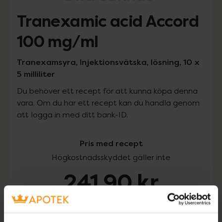
Tranexamic acid Accord
100 mg/ml
Tranexamsyra, Injektionsvätska, lösning, 10 x
5 milliliter
Du behöver ett recept för att kunna köpa denna
vara. Om du har ett recept kan du handla genom
att logga in med ditt bank-ID.
Pris med recept
Högkostnadsskyddet gäller inte
241,90 kr
I apotek:
241,90 kr