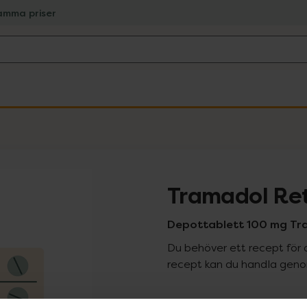
amma priser
Tramadol Re
Depottablett 100 mg Tra
Du behöver ett recept för 
recept kan du handla genom
Pr