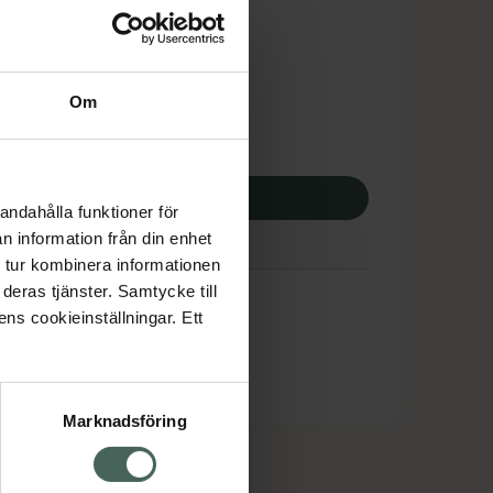
tnadsskyddet gäller
,84 kr
Om
apotek:
82,84 kr
p via ditt recept
andahålla funktioner för
n information från din enhet
 tur kombinera informationen
deras tjänster. Samtycke till
ens cookieinställningar. Ett
Marknadsföring
cept och läkemedel
Om oss