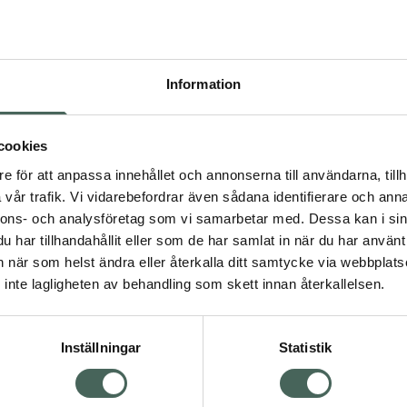
Högkos
82
Information
Dölj
I 
cookies
Kö
dning.
e för att anpassa innehållet och annonserna till användarna, tillh
vår trafik. Vi vidarebefordrar även sådana identifierare och anna
nnons- och analysföretag som vi samarbetar med. Dessa kan i sin
Aktuella erbjudanden
har tillhandahållit eller som de har samlat in när du har använt 
an när som helst ändra eller återkalla ditt samtycke via webbplats
Visa
inte lagligheten av behandling som skett innan återkallelsen.
Inställningar
Statistik
Kundservice
Om re