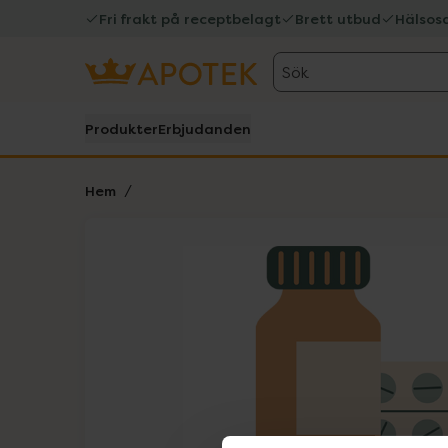
Fri frakt på receptbelagt
Brett utbud
Hälsos
Sök
Produkter
Erbjudanden
Hem
Hoppa över Lista
Lista: . Innehåller 1 objekt.