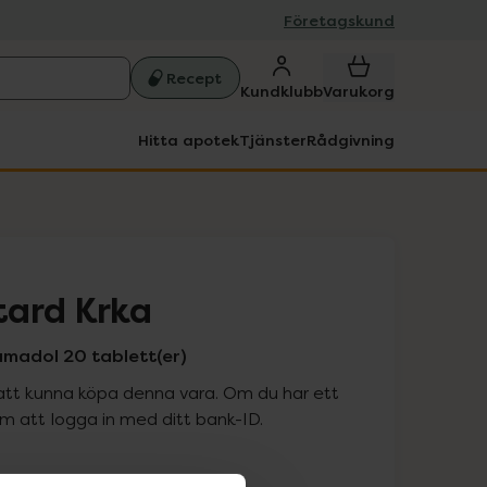
Företagskund
Recept
Kundklubb
Varukorg
Hitta apotek
Tjänster
Rådgivning
tard Krka
madol 20 tablett(er)
att kunna köpa denna vara. Om du har ett
 att logga in med ditt bank-ID.
is med recept