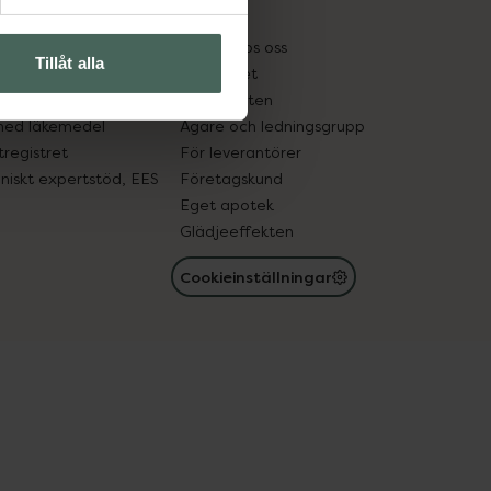
kter
Pressrum
tnadsskyddet
Jobba hos oss
Tillåt alla
edelsutbyte
Hållbarhet
in gammal medicin
Samarbeten
med läkemedel
Ägare och ledningsgrupp
registret
För leverantörer
oniskt expertstöd, EES
Företagskund
Eget apotek
Glädjeeffekten
Cookieinställningar