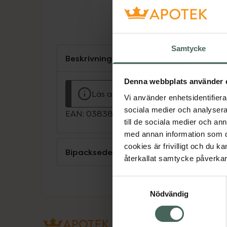
Samtycke
Beskrivning
Denna webbplats använder 
Läs alltid bipacksedeln innan använ
Vi använder enhetsidentifierar
sociala medier och analysera 
EAN:
03838989706623
till de sociala medier och a
med annan information som du 
cookies är frivilligt och du k
Bipacksedel från FASS
återkallat samtycke påverkar 
Samtyckesval
Nödvändig