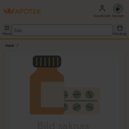
Kundklubb
Recept
Sök
Meny
Varukorg
Hem
Hoppa över Lista
Lista: . Innehåller 1 objekt.