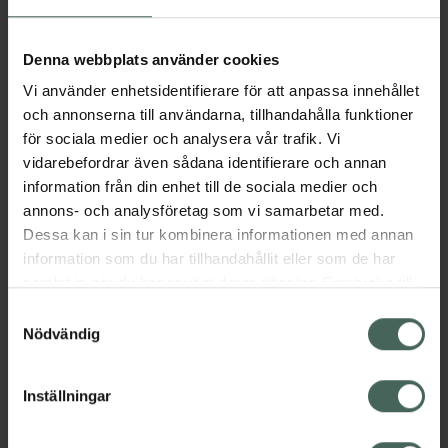
Aktuella erbjudanden
Denna webbplats använder cookies
Vi använder enhetsidentifierare för att anpassa innehållet
Beskrivning
Dölj
och annonserna till användarna, tillhandahålla funktioner
för sociala medier och analysera vår trafik. Vi
vidarebefordrar även sådana identifierare och annan
Läs alltid bipacksedeln innan
information från din enhet till de sociala medier och
användning.
annons- och analysföretag som vi samarbetar med.
Dessa kan i sin tur kombinera informationen med annan
EAN:
03838989706630
information som du har tillhandahållit eller som de har
samlat in när du har använt deras tjänster. Samtycke till
cookies är frivilligt och du kan när som helst ändra eller
Bipacksedel från FASS
Visa
Samtyckesval
återkalla ditt samtycke via webbplatsens
Nödvändig
cookieinställningar. Ett återkallat samtycke påverkar inte
lagligheten av behandling som skett innan återkallelsen.
Inställningar