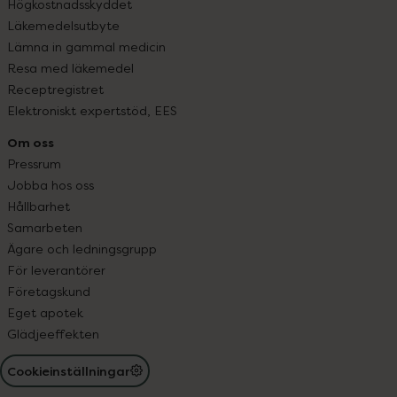
Högkostnadsskyddet
Läkemedelsutbyte
Lämna in gammal medicin
Resa med läkemedel
Receptregistret
Elektroniskt expertstöd, EES
Om oss
Pressrum
Jobba hos oss
Hållbarhet
Samarbeten
Ägare och ledningsgrupp
För leverantörer
Företagskund
Eget apotek
Glädjeeffekten
Cookieinställningar