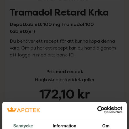
Tramadol Retard Krka
Depottablett 100 mg Tramadol 100
tablett(er)
Du behöver ett recept för att kunna köpa denna
vara. Om du har ett recept kan du handla genom
att logga in med ditt bank-ID.
Pris med recept
Högkostnadsskyddet gäller
172,10 kr
I apotek:
172,10 kr
Köp via ditt recept
Samtycke
Information
Om