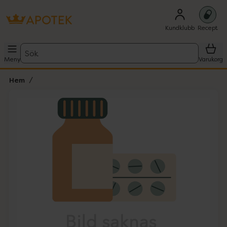
Kundklubb
Recept
Sök
Meny
Varukorg
Hem
Hoppa över Lista
Lista: . Innehåller 1 objekt.