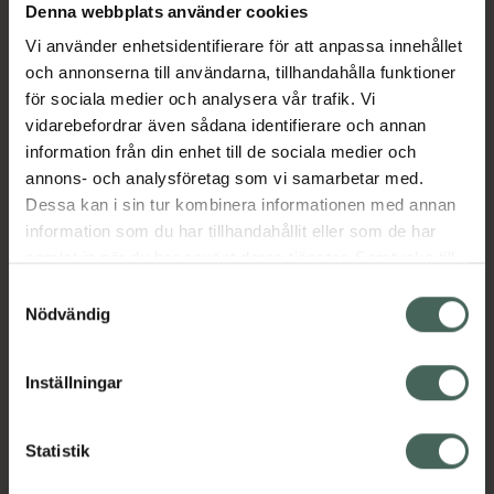
Denna webbplats använder cookies
Aktuella erbjudanden
Vi använder enhetsidentifierare för att anpassa innehållet
och annonserna till användarna, tillhandahålla funktioner
Beskrivning
Dölj
för sociala medier och analysera vår trafik. Vi
vidarebefordrar även sådana identifierare och annan
information från din enhet till de sociala medier och
EAN:
07046261393942
annons- och analysföretag som vi samarbetar med.
Dessa kan i sin tur kombinera informationen med annan
information som du har tillhandahållit eller som de har
Bipacksedel från FASS
Visa
samlat in när du har använt deras tjänster. Samtycke till
cookies är frivilligt och du kan när som helst ändra eller
Samtyckesval
återkalla ditt samtycke via webbplatsens
Nödvändig
cookieinställningar. Ett återkallat samtycke påverkar inte
lagligheten av behandling som skett innan återkallelsen.
Inställningar
Kronans Apotek finns här för dig. Du hittar oss från Skåne i
syd till Lappland i norr, och online i mobilen och på
datorn. Oavsett vem du är så är det vårt uppdrag att
Statistik
hjälpa just dig att må lite bättre. Välkommen att prata