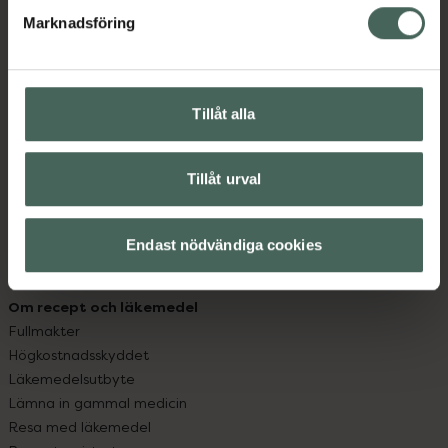
med oss.
Marknadsföring
Kundservice
Kontakta oss
Vanliga frågor
Tillåt alla
Hitta apotek
Handla tryggt
Leverans, betalning och retur
Tillåt urval
Kundklubb
Sajtens tillgänglighet
Endast nödvändiga cookies
App
Köpvillkor
Om recept och läkemedel
Fullmakter
Högkostnadsskyddet
Läkemedelsutbyte
Lämna in gammal medicin
Resa med läkemedel