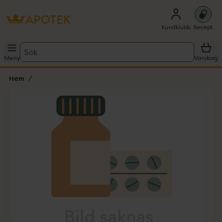
Kundklubb
Recept
Sök
Meny
Varukorg
Hem
Hoppa över Lista
Lista: . Innehåller 1 objekt.