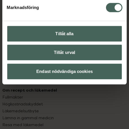
med oss.
Marknadsföring
Kundservice
Kontakta oss
Vanliga frågor
Tillåt alla
Hitta apotek
Handla tryggt
Leverans, betalning och retur
Tillåt urval
Kundklubb
Sajtens tillgänglighet
Endast nödvändiga cookies
App
Köpvillkor
Om recept och läkemedel
Fullmakter
Högkostnadsskyddet
Läkemedelsutbyte
Lämna in gammal medicin
Resa med läkemedel