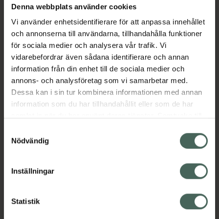
Denna webbplats använder cookies
Aktuella erbjudanden
Vi använder enhetsidentifierare för att anpassa innehållet
och annonserna till användarna, tillhandahålla funktioner
Beskrivning
Dölj
för sociala medier och analysera vår trafik. Vi
vidarebefordrar även sådana identifierare och annan
information från din enhet till de sociala medier och
Läs alltid bipacksedeln innan
annons- och analysföretag som vi samarbetar med.
användning.
Dessa kan i sin tur kombinera informationen med annan
EAN:
08719874711326
information som du har tillhandahållit eller som de har
samlat in när du har använt deras tjänster. Samtycke till
cookies är frivilligt och du kan när som helst ändra eller
Samtyckesval
återkalla ditt samtycke via webbplatsens
Nödvändig
cookieinställningar. Ett återkallat samtycke påverkar inte
lagligheten av behandling som skett innan återkallelsen.
Inställningar
Kronans Apotek finns här för dig. Du hittar oss från Skåne i
syd till Lappland i norr, och online i mobilen och på
datorn. Oavsett vem du är så är det vårt uppdrag att
Statistik
hjälpa just dig att må lite bättre. Välkommen att prata