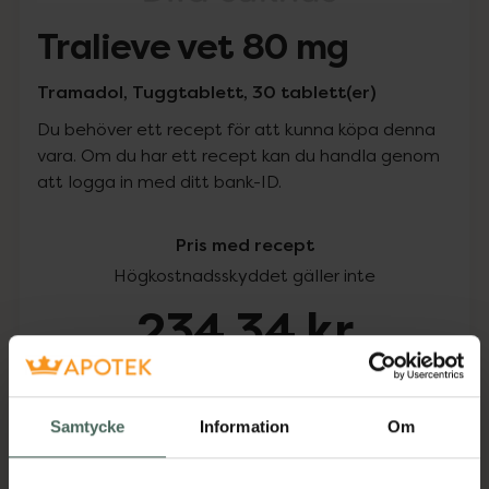
Tralieve vet 80 mg
Tramadol, Tuggtablett, 30 tablett(er)
Du behöver ett recept för att kunna köpa denna
vara. Om du har ett recept kan du handla genom
att logga in med ditt bank-ID.
Pris med recept
Högkostnadsskyddet gäller inte
234,34 kr
I apotek:
234,34 kr
Samtycke
Information
Om
Köp via ditt recept