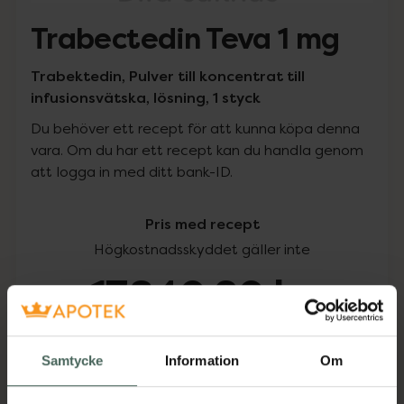
Trabectedin Teva 1 mg
Trabektedin, Pulver till koncentrat till
infusionsvätska, lösning, 1 styck
Du behöver ett recept för att kunna köpa denna
vara. Om du har ett recept kan du handla genom
att logga in med ditt bank-ID.
Pris med recept
Högkostnadsskyddet gäller inte
17840,20 kr
I apotek:
17840,20 kr
Samtycke
Information
Om
Köp via ditt recept