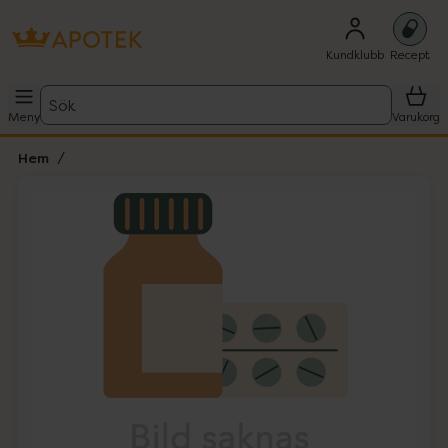
Kundklubb
Recept
Sök
Meny
Varukorg
Hem
Hoppa över Lista
Lista: . Innehåller 1 objekt.