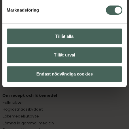
hjälpa just dig att må lite bättre. Välkommen att prata
med oss.
Marknadsföring
Kundservice
Kontakta oss
Tillåt alla
Vanliga frågor
Hitta apotek
Handla tryggt
Tillåt urval
Leverans, betalning och retur
Kundklubb
Sajtens tillgänglighet
Endast nödvändiga cookies
App
Köpvillkor
Om recept och läkemedel
Fullmakter
Högkostnadsskyddet
Läkemedelsutbyte
Lämna in gammal medicin