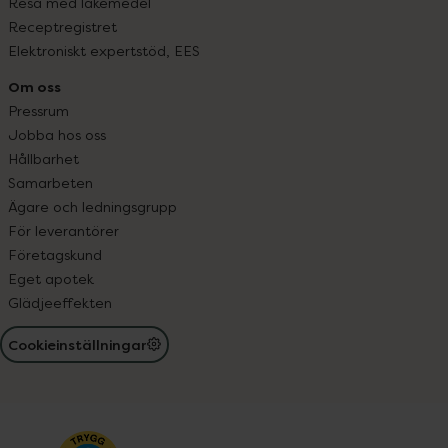
Resa med läkemedel
Receptregistret
Elektroniskt expertstöd, EES
Om oss
Pressrum
Jobba hos oss
Hållbarhet
Samarbeten
Ägare och ledningsgrupp
För leverantörer
Företagskund
Eget apotek
Glädjeeffekten
Cookieinställningar