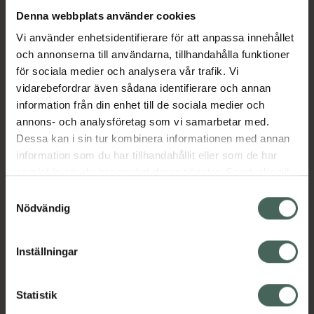
Denna webbplats använder cookies
Aktuella erbjudanden
Vi använder enhetsidentifierare för att anpassa innehållet
och annonserna till användarna, tillhandahålla funktioner
för sociala medier och analysera vår trafik. Vi
Beskrivning
Dölj
vidarebefordrar även sådana identifierare och annan
information från din enhet till de sociala medier och
EAN:
05714372007363
annons- och analysföretag som vi samarbetar med.
Dessa kan i sin tur kombinera informationen med annan
information som du har tillhandahållit eller som de har
Bipacksedel från FASS
Visa
samlat in när du har använt deras tjänster. Samtycke till
cookies är frivilligt och du kan när som helst ändra eller
Samtyckesval
återkalla ditt samtycke via webbplatsens
Nödvändig
cookieinställningar. Ett återkallat samtycke påverkar inte
lagligheten av behandling som skett innan återkallelsen.
Inställningar
Kronans Apotek finns här för dig. Du hittar oss från Skåne i
syd till Lappland i norr, och online i mobilen och på
Statistik
datorn. Oavsett vem du är så är det vårt uppdrag att