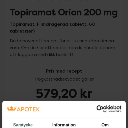
Topiramat Orion 200 mg
Topiramat, Filmdragerad tablett, 60
tablett(er)
Du behöver ett recept för att kunna köpa denna
vara. Om du har ett recept kan du handla genom
att logga in med ditt bank-ID.
Pris med recept
Högkostnadsskyddet gäller
579,20 kr
I apotek:
579,20 kr
Köp via ditt recept
Samtycke
Information
Om