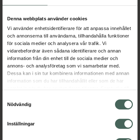
Aktuella erbjudanden
Denna webbplats använder cookies
Vi använder enhetsidentifierare för att anpassa innehållet
Beskrivning
Dölj
och annonserna till användarna, tillhandahålla funktioner
för sociala medier och analysera vår trafik. Vi
vidarebefordrar även sådana identifierare och annan
Läs alltid bipacksedeln innan
information från din enhet till de sociala medier och
användning.
annons- och analysföretag som vi samarbetar med.
Dessa kan i sin tur kombinera informationen med annan
EAN:
06432100033550
information som du har tillhandahållit eller som de har
samlat in när du har använt deras tjänster. Samtycke till
cookies är frivilligt och du kan när som helst ändra eller
Bipacksedel från FASS
Visa
Samtyckesval
återkalla ditt samtycke via webbplatsens
Nödvändig
cookieinställningar. Ett återkallat samtycke påverkar inte
lagligheten av behandling som skett innan återkallelsen.
Inställningar