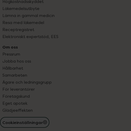
Högkostnadsskyddet
Läkemedelsutbyte
Lämna in gammal medicin
Resa med läkemedel
Receptregistret
Elektroniskt expertstöd, EES
Om oss
Pressrum
Jobba hos oss
Hållbarhet
Samarbeten
Ägare och ledningsgrupp
För leverantörer
Företagskund
Eget apotek
Glädjeeffekten
Cookieinställningar