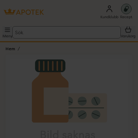
Kundklubb
Recept
Sök
Meny
Varukorg
Hem
Hoppa över Lista
Lista: . Innehåller 1 objekt.