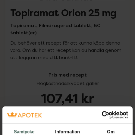
Topiramat Orion 25 mg
Topiramat, Filmdragerad tablett, 60
tablett(er)
Du behöver ett recept för att kunna köpa denna
vara. Om du har ett recept kan du handla genom
att logga in med ditt bank-ID.
Pris med recept
Högkostnadsskyddet gäller
107,41 kr
I apotek:
107,41 kr
Köp via ditt recept
Samtycke
Information
Om