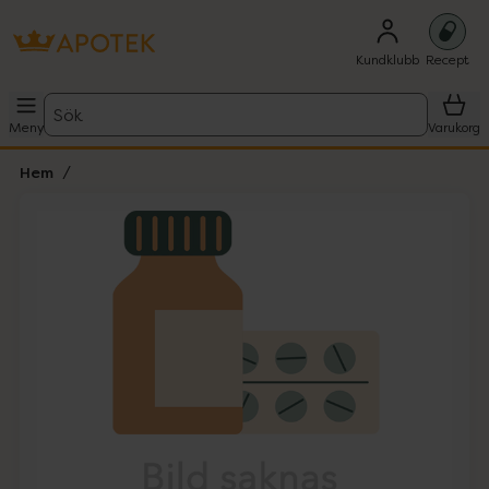
Kundklubb
Recept
Sök
Meny
Varukorg
Hem
Hoppa över Lista
Lista: . Innehåller 1 objekt.