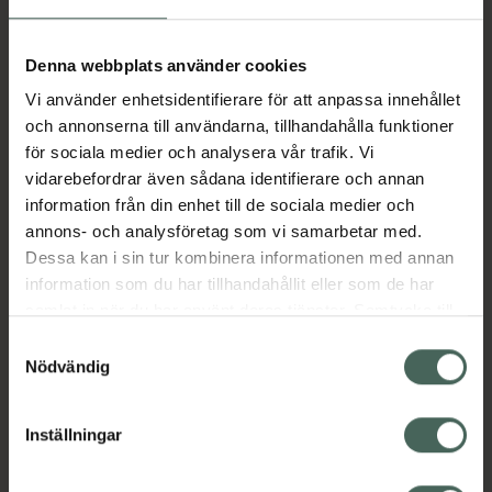
Aktuella erbjudanden
Denna webbplats använder cookies
Vi använder enhetsidentifierare för att anpassa innehållet
Beskrivning
Dölj
och annonserna till användarna, tillhandahålla funktioner
för sociala medier och analysera vår trafik. Vi
vidarebefordrar även sådana identifierare och annan
Läs alltid bipacksedeln innan
information från din enhet till de sociala medier och
användning.
annons- och analysföretag som vi samarbetar med.
Dessa kan i sin tur kombinera informationen med annan
EAN:
06432100033529
information som du har tillhandahållit eller som de har
samlat in när du har använt deras tjänster. Samtycke till
cookies är frivilligt och du kan när som helst ändra eller
Bipacksedel från FASS
Visa
Samtyckesval
återkalla ditt samtycke via webbplatsens
Nödvändig
cookieinställningar. Ett återkallat samtycke påverkar inte
lagligheten av behandling som skett innan återkallelsen.
Inställningar