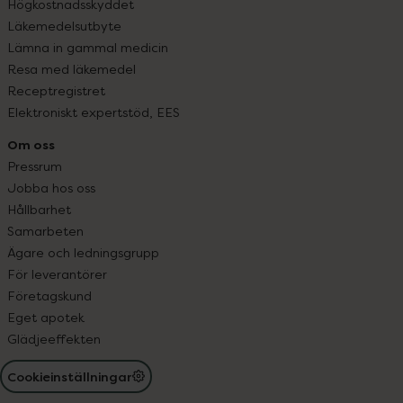
Högkostnadsskyddet
Läkemedelsutbyte
Lämna in gammal medicin
Resa med läkemedel
Receptregistret
Elektroniskt expertstöd, EES
Om oss
Pressrum
Jobba hos oss
Hållbarhet
Samarbeten
Ägare och ledningsgrupp
För leverantörer
Företagskund
Eget apotek
Glädjeeffekten
Cookieinställningar