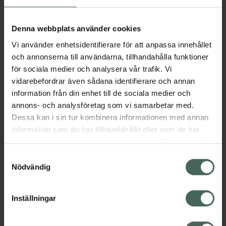
Aktuella erbjudanden
Denna webbplats använder cookies
Vi använder enhetsidentifierare för att anpassa innehållet
Beskrivning
Dölj
och annonserna till användarna, tillhandahålla funktioner
för sociala medier och analysera vår trafik. Vi
vidarebefordrar även sådana identifierare och annan
Läs alltid bipacksedeln innan
information från din enhet till de sociala medier och
användning.
annons- och analysföretag som vi samarbetar med.
EAN:
07046260739130
Dessa kan i sin tur kombinera informationen med annan
information som du har tillhandahållit eller som de har
samlat in när du har använt deras tjänster. Samtycke till
cookies är frivilligt och du kan när som helst ändra eller
Bipacksedel från FASS
Visa
Samtyckesval
återkalla ditt samtycke via webbplatsens
Nödvändig
cookieinställningar. Ett återkallat samtycke påverkar inte
lagligheten av behandling som skett innan återkallelsen.
Inställningar
Kronans Apotek finns här för dig. Du hittar oss från Skåne i