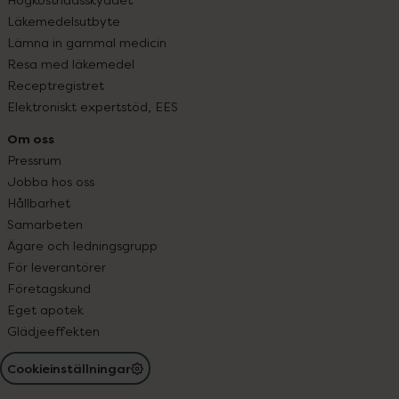
Läkemedelsutbyte
Lämna in gammal medicin
Resa med läkemedel
Receptregistret
Elektroniskt expertstöd, EES
Om oss
Pressrum
Jobba hos oss
Hållbarhet
Samarbeten
Ägare och ledningsgrupp
För leverantörer
Företagskund
Eget apotek
Glädjeeffekten
Cookieinställningar