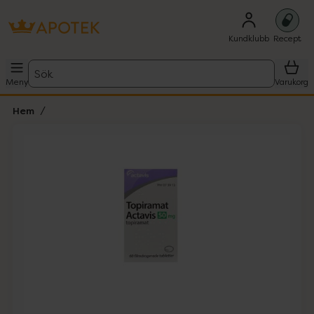
Kundklubb
Recept
Sök
Meny
Varukorg
Hem
Hoppa över Lista
Lista: . Innehåller 1 objekt.