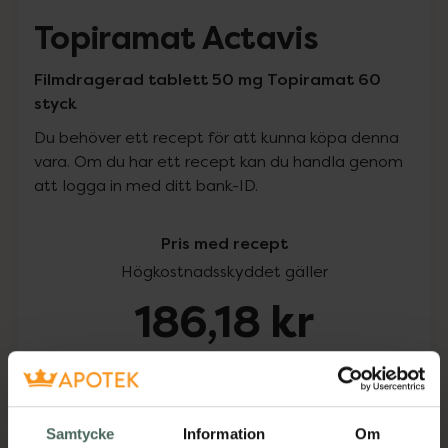
Topiramat Actavis
Filmdragerad tablett 50 mg Topiramat 60
styck
Du behöver ett recept för att kunna köpa denna
vara. Om du har ett recept kan du handla genom
att logga in med ditt bank-ID.
Pris med recept
Högkostnadsskyddet gäller
186,18 kr
I apotek:
186,18 kr
Köp via ditt recept
Samtycke
Information
Om