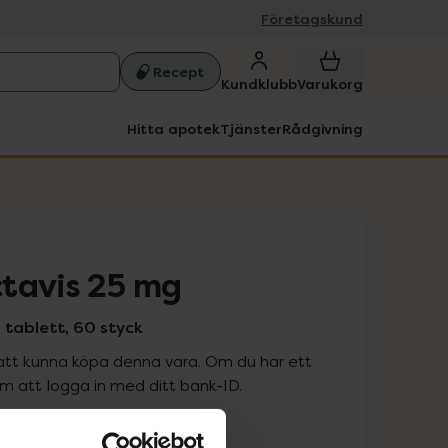
Företagskund
Recept
Kundklubb
Varukorg
Hitta apotek
Tjänster
Rådgivning
tavis 25 mg
tablett, 60 styck
att kunna köpa denna vara. Om du har ett
 att logga in med ditt bank-ID.
is med recept