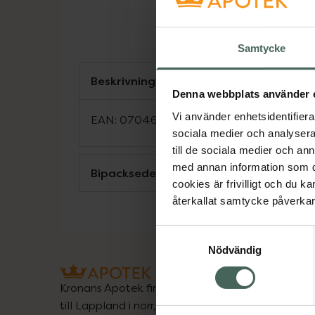
Samtycke
Beskrivning
Denna webbplats använder 
Vi använder enhetsidentifierar
EAN:
07046260739024
sociala medier och analysera 
till de sociala medier och a
med annan information som du 
Bipacksedel från FASS
cookies är frivilligt och du k
återkallat samtycke påverkar 
Samtyckesval
Nödvändig
Kronans Apotek finns här för dig. Du hittar oss fr
till Lappland i norr, och online i mobilen och på d