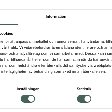
Högkos
11
Information
Dölj
I 
cookies
e för att anpassa innehållet och annonserna till användarna, tillh
Kö
vår trafik. Vi vidarebefordrar även sådana identifierare och anna
nnons- och analysföretag som vi samarbetar med. Dessa kan i sin
har tillhandahållit eller som de har samlat in när du har använt 
Visa
Aktuella erbjudanden
an när som helst ändra eller återkalla ditt samtycke via webbplats
inte lagligheten av behandling som skett innan återkallelsen.
Inställningar
Statistik
Kundservice
Om re
ån Skåne i syd
Kontakta oss
Fullma
atorn.
Vanliga frågor
Högkos