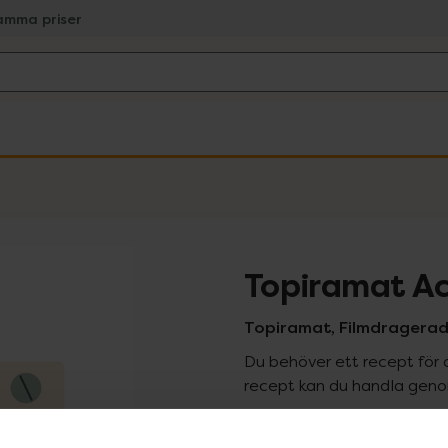
amma priser
Topiramat Ac
Topiramat, Filmdragerad 
Du behöver ett recept för 
recept kan du handla genom
Pr