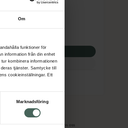
tnadsskyddet gäller
8,26 kr
Om
apotek:
118,26 kr
andahålla funktioner för
p via ditt recept
n information från din enhet
 tur kombinera informationen
deras tjänster. Samtycke till
ens cookieinställningar. Ett
Marknadsföring
cept och läkemedel
Om oss
kter
Pressrum
tnadsskyddet
Jobba hos oss