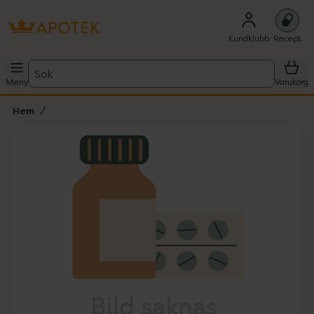
Kundklubb
Recept
Sök
Meny
Varukorg
Hem
Hoppa över Lista
Lista: . Innehåller 1 objekt.