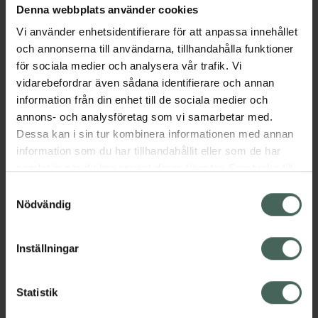
Denna webbplats använder cookies
Aktuella erbjudanden
Vi använder enhetsidentifierare för att anpassa innehållet
och annonserna till användarna, tillhandahålla funktioner
Beskrivning
Dölj
för sociala medier och analysera vår trafik. Vi
vidarebefordrar även sådana identifierare och annan
information från din enhet till de sociala medier och
Läs alltid bipacksedeln innan
annons- och analysföretag som vi samarbetar med.
användning.
Dessa kan i sin tur kombinera informationen med annan
EAN:
07350096040569
information som du har tillhandahållit eller som de har
samlat in när du har använt deras tjänster. Samtycke till
cookies är frivilligt och du kan när som helst ändra eller
Samtyckesval
återkalla ditt samtycke via webbplatsens
Nödvändig
cookieinställningar. Ett återkallat samtycke påverkar inte
lagligheten av behandling som skett innan återkallelsen.
Inställningar
Kronans Apotek finns här för dig. Du hittar oss från Skåne i
syd till Lappland i norr, och online i mobilen och på
datorn. Oavsett vem du är så är det vårt uppdrag att
Statistik
hjälpa just dig att må lite bättre. Välkommen att prata