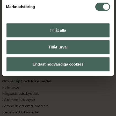
med oss.
Marknadsföring
Kundservice
Kontakta oss
Vanliga frågor
Tillåt alla
Hitta apotek
Handla tryggt
Leverans, betalning och retur
Tillåt urval
Kundklubb
Sajtens tillgänglighet
Endast nödvändiga cookies
App
Köpvillkor
Om recept och läkemedel
Fullmakter
Högkostnadsskyddet
Läkemedelsutbyte
Lämna in gammal medicin
Resa med läkemedel