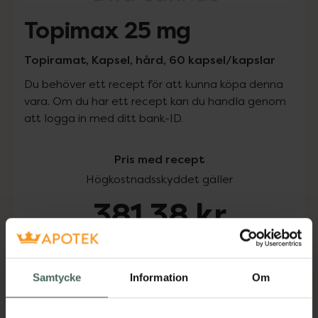
Topimax 25 mg
Topiramat, Kapsel, hård, 60 kapsel/kapslar
Du behöver ett recept för att kunna köpa denna
vara. Om du har ett recept kan du handla genom
att logga in med ditt bank-ID.
Pris med recept
Högkostnadsskyddet gäller
381,38 kr
I apotek:
381,38 kr
Samtycke
Information
Om
Köp via ditt recept