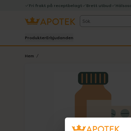
Fri frakt på receptbelagt
Brett utbud
Hälsos
Sök
Produkter
Erbjudanden
Hem
Hoppa över Lista
Lista: . Innehåller 1 objekt.