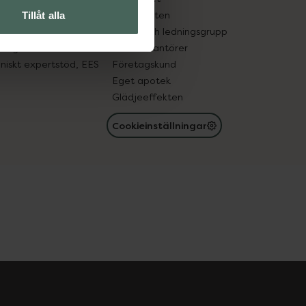
in gammal medicin
Samarbeten
Tillåt alla
med läkemedel
Ägare och ledningsgrupp
registret
För leverantörer
oniskt expertstöd, EES
Företagskund
Eget apotek
Glädjeeffekten
Cookieinställningar