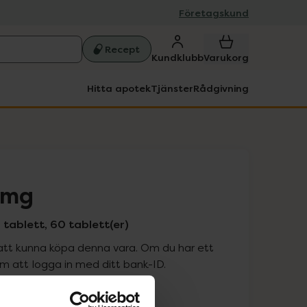
Företagskund
Recept
Kundklubb
Varukorg
Hitta apotek
Tjänster
Rådgivning
 mg
tablett, 60 tablett(er)
att kunna köpa denna vara. Om du har ett
 att logga in med ditt bank-ID.
is med recept