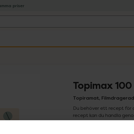
amma priser
Topimax 100
Topiramat, Filmdragerad 
Du behöver ett recept för 
recept kan du handla genom
Pr