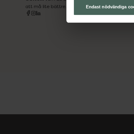
att må lite bättre. Välkommen att prata med os
Endast nödvändiga co