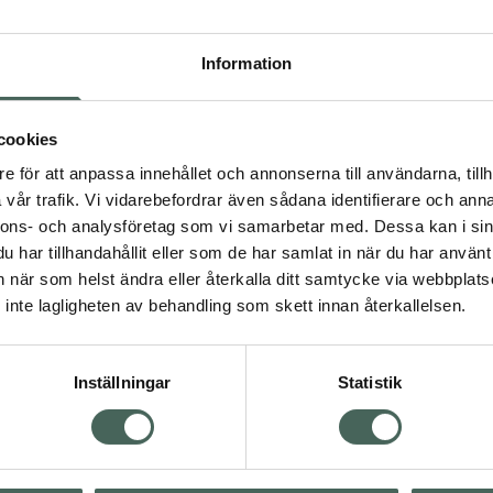
Högkos
491
Information
Dölj
cookies
I 
e för att anpassa innehållet och annonserna till användarna, tillh
Kö
vår trafik. Vi vidarebefordrar även sådana identifierare och anna
nnons- och analysföretag som vi samarbetar med. Dessa kan i sin
har tillhandahållit eller som de har samlat in när du har använt 
an när som helst ändra eller återkalla ditt samtycke via webbplats
Aktuella erbjudanden
inte lagligheten av behandling som skett innan återkallelsen.
Inställningar
Statistik
Kundservice
Om re
ån Skåne i syd
Kontakta oss
Fullma
atorn.
Vanliga frågor
Högkos
lpa just dig
Hitta apotek
Läkem