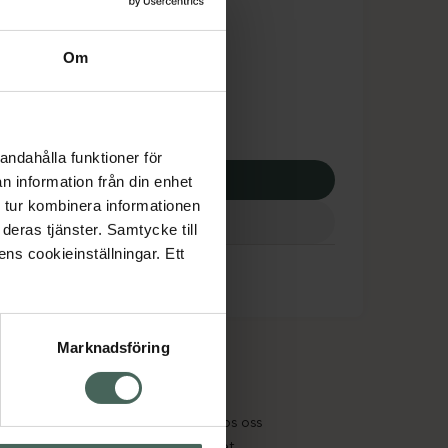
tnadsskyddet gäller
,67 kr
Om
apotek:
491,67 kr
andahålla funktioner för
p via ditt recept
n information från din enhet
 tur kombinera informationen
deras tjänster. Samtycke till
ens cookieinställningar. Ett
Marknadsföring
cept och läkemedel
Om oss
kter
Pressrum
tnadsskyddet
Jobba hos oss
edelsutbyte
Hållbarhet