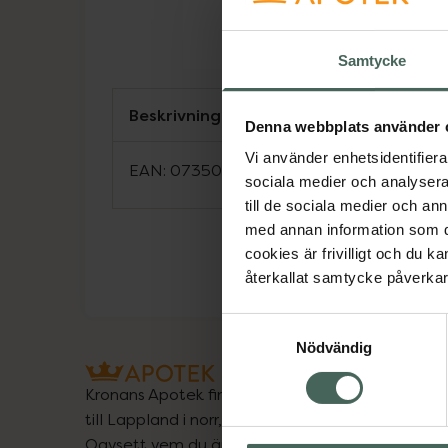
Samtycke
Beskrivning
Denna webbplats använder 
Vi använder enhetsidentifierar
EAN:
07350124332291
sociala medier och analysera 
till de sociala medier och a
med annan information som du 
cookies är frivilligt och du k
återkallat samtycke påverkar 
Samtyckesval
Nödvändig
Kronans Apotek finns här för dig. Du hittar oss fr
till Lappland i norr, och online i mobilen och på d
Oavsett vem du är så är det vårt uppdrag att hjä