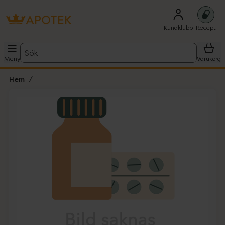
Kundklubb
Recept
Sök
Meny
Varukorg
Hem
Hoppa över Lista
Lista: . Innehåller 1 objekt.