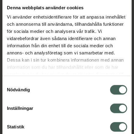
Denna webbplats använder cookies
Aktuella erbjudanden
Vi använder enhetsidentifierare för att anpassa innehållet
och annonserna till användarna, tillhandahålla funktioner
Beskrivning
Dölj
för sociala medier och analysera vår trafik. Vi
vidarebefordrar även sådana identifierare och annan
information från din enhet till de sociala medier och
Läs alltid bipacksedeln innan
annons- och analysföretag som vi samarbetar med.
användning.
Dessa kan i sin tur kombinera informationen med annan
information som du har tillhandahållit eller som de har
EAN:
07046261271417
samlat in när du har använt deras tjänster. Samtycke till
cookies är frivilligt och du kan när som helst ändra eller
Samtyckesval
återkalla ditt samtycke via webbplatsens
Nödvändig
cookieinställningar. Ett återkallat samtycke påverkar inte
lagligheten av behandling som skett innan återkallelsen.
Inställningar
Kronans Apotek finns här för dig. Du hittar oss från Skåne i
syd till Lappland i norr, och online i mobilen och på
Statistik
datorn. Oavsett vem du är så är det vårt uppdrag att