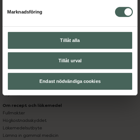
hjälpa just dig att må lite bättre. Välkommen att prata
med oss.
Marknadsföring
Kundservice
Kontakta oss
Tillåt alla
Vanliga frågor
Hitta apotek
Handla tryggt
Tillåt urval
Leverans, betalning och retur
Kundklubb
Sajtens tillgänglighet
Endast nödvändiga cookies
App
Köpvillkor
Om recept och läkemedel
Fullmakter
Högkostnadsskyddet
Läkemedelsutbyte
Lämna in gammal medicin