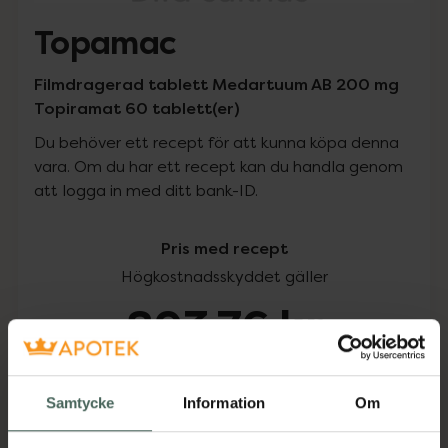
Topamac
Filmdragerad tablett Medartuum AB 200 mg
Topiramat 60 tablett(er)
Du behöver ett recept för att kunna köpa denna
vara. Om du har ett recept kan du handla genom
att logga in med ditt bank-ID.
Pris med recept
Högkostnadsskyddet gäller
893,76 kr
I apotek:
893,76 kr
Samtycke
Information
Om
Köp via ditt recept