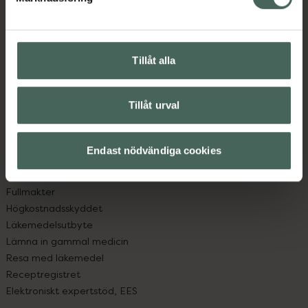
Kundservice
Kontakta oss
Vanliga frågor
Hitta apotek
Tillåt alla
Handla tryggt
Leverans, betalning och retur
Kundklubb
Tillåt urval
Sajtens tillgänglighet
App
Köpvillkor
Endast nödvändiga cookies
Om recept och läkemedel
Fullmakter
Högkostnadsskyddet
Läkemedelsutbyte
Lämna in gammal medicin
Resa med läkemedel
Receptregistret
Elektroniskt expertstöd, EES