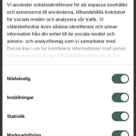
Vi använder enhetsidentifierare för att anpassa innehållet
och annonserna till användarna, tillhandahålla funktioner
Beskrivning
Dölj
för sociala medier och analysera vår trafik. Vi
vidarebefordrar även sådana identifierare och annan
information från din enhet till de sociala medier och
Läs alltid bipacksedeln innan
annons- och analysföretag som vi samarbetar med.
användning.
Dessa kan i sin tur kombinera informationen med annan
information som du har tillhandahållit eller som de har
samlat in när du har använt deras tjänster. Samtycke till
cookies är frivilligt och du kan när som helst ändra eller
Samtyckesval
återkalla ditt samtycke via webbplatsens
Nödvändig
cookieinställningar. Ett återkallat samtycke påverkar inte
Kronans Apotek finns här för dig. Du hittar oss från Skåne i
lagligheten av behandling som skett innan återkallelsen.
Inställningar
syd till Lappland i norr, och online i mobilen och på
datorn. Oavsett vem du är så är det vårt uppdrag att
hjälpa just dig att må lite bättre. Välkommen att prata
Statistik
med oss.
Marknadsföring