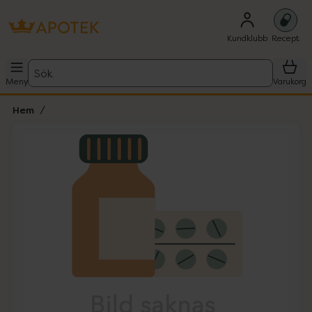
Kundklubb
Recept
Sök
Meny
Varukorg
Hem
Hoppa över Lista
Lista: . Innehåller 1 objekt.