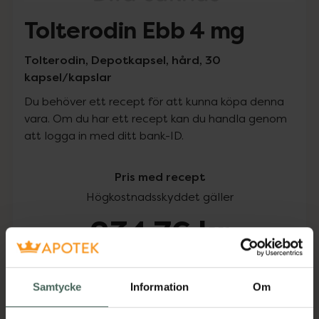
Tolterodin Ebb 4 mg
Tolterodin, Depotkapsel, hård, 30
kapsel/kapslar
Du behöver ett recept för att kunna köpa denna
vara. Om du har ett recept kan du handla genom
att logga in med ditt bank-ID.
Pris med recept
Högkostnadsskyddet gäller
234,76 kr
I apotek:
234,76 kr
Samtycke
Information
Om
Köp via ditt recept