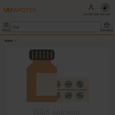
Kundklubb
Recept
Sök
Meny
Varukorg
Hem
Hoppa över Lista
Lista: . Innehåller 1 objekt.