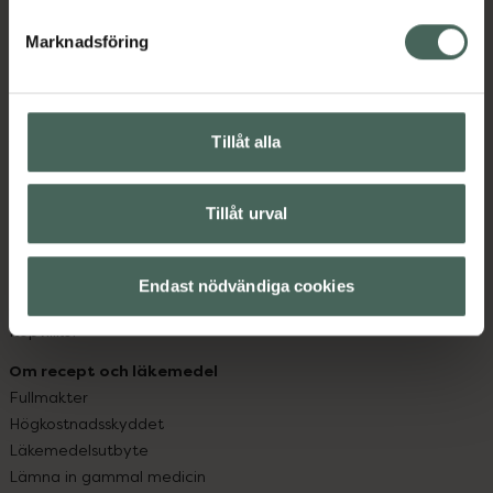
hjälpa just dig att må lite bättre. Välkommen att prata
med oss.
Marknadsföring
Kundservice
Kontakta oss
Tillåt alla
Vanliga frågor
Hitta apotek
Handla tryggt
Tillåt urval
Leverans, betalning och retur
Kundklubb
Sajtens tillgänglighet
Endast nödvändiga cookies
App
Köpvillkor
Om recept och läkemedel
Fullmakter
Högkostnadsskyddet
Läkemedelsutbyte
Lämna in gammal medicin