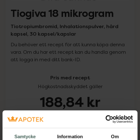
Tiogiva 18 mikrogram
Tiotropiumbromid, Inhalationspulver, hård
kapsel, 30 kapsel/kapslar
Du behöver ett recept för att kunna köpa denna
vara. Om du har ett recept kan du handla genom
att logga in med ditt bank-ID.
Pris med recept
Högkostnadsskyddet gäller
188,84 kr
I apotek:
188,84 kr
Köp via ditt recept
Samtycke
Information
Om