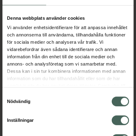
Aktuella erbjudanden
Denna webbplats använder cookies
Vi använder enhetsidentifierare för att anpassa innehållet
Beskrivning
Dölj
och annonserna till användarna, tillhandahålla funktioner
för sociala medier och analysera vår trafik. Vi
vidarebefordrar även sådana identifierare och annan
Läs alltid bipacksedeln innan
information från din enhet till de sociala medier och
användning.
annons- och analysföretag som vi samarbetar med.
Dessa kan i sin tur kombinera informationen med annan
EAN:
07350109550351
information som du har tillhandahållit eller som de har
samlat in när du har använt deras tjänster. Samtycke till
cookies är frivilligt och du kan när som helst ändra eller
Bipacksedel från FASS
Visa
Samtyckesval
återkalla ditt samtycke via webbplatsens
Nödvändig
cookieinställningar. Ett återkallat samtycke påverkar inte
lagligheten av behandling som skett innan återkallelsen.
Inställningar