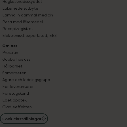
Högkostnadsskyddet
Läkemedelsutbyte
Lämna in gammal medicin
Resa med läkemedel
Receptregistret
Elektroniskt expertstöd, EES
Om oss
Pressrum
Jobba hos oss
Hållbarhet
Samarbeten
Ägare och ledningsgrupp
För leverantörer
Företagskund
Eget apotek
Glädjeeffekten
Cookieinställningar