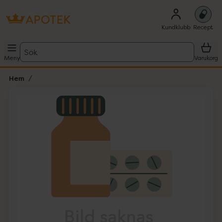
Kundklubb
Recept
Sök
Meny
Varukorg
Hem
Hoppa över Lista
Lista: . Innehåller 1 objekt.