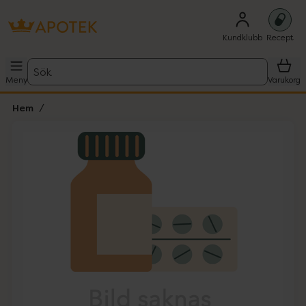
Kundklubb
Recept
Sök
Meny
Varukorg
Hem
Hoppa över Lista
Lista: . Innehåller 1 objekt.