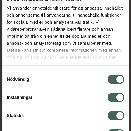
Aktuella erbjudanden
Vi använder enhetsidentifierare för att anpassa innehållet
och annonserna till användarna, tillhandahålla funktioner
för sociala medier och analysera vår trafik. Vi
Beskrivning
Dölj
vidarebefordrar även sådana identifierare och annan
information från din enhet till de sociala medier och
annons- och analysföretag som vi samarbetar med.
Läs alltid bipacksedeln innan
Dessa kan i sin tur kombinera informationen med annan
användning.
information som du har tillhandahållit eller som de har
samlat in när du har använt deras tjänster. Samtycke till
cookies är frivilligt och du kan när som helst ändra eller
Samtyckesval
återkalla ditt samtycke via webbplatsens
Nödvändig
cookieinställningar. Ett återkallat samtycke påverkar inte
lagligheten av behandling som skett innan återkallelsen.
Kronans Apotek finns här för dig. Du hittar oss från Skåne i
Inställningar
syd till Lappland i norr, och online i mobilen och på
datorn. Oavsett vem du är så är det vårt uppdrag att
Statistik
hjälpa just dig att må lite bättre. Välkommen att prata
med oss.