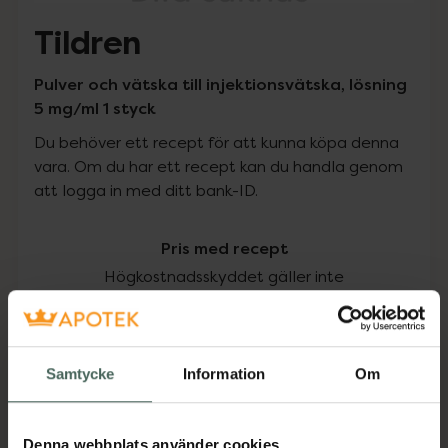
Tildren
Pulver och vätska till injektionsvätska, lösning
5 mg/ml 1 styck
Du behöver ett recept för att kunna köpa denna
vara. Om du har ett recept kan du handla genom
att logga in med ditt bank-ID.
Pris med recept
Högkostnadsskyddet gäller inte
0 kr
Samtycke
Information
Om
Köp via ditt recept
Denna webbplats använder cookies