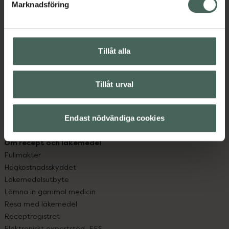
Marknadsföring
Kundservice
Kontakta oss
Vanliga frågor
Hitta apotek
Tillåt alla
Handla tryggt
Leverans, betalning och retur
Tillåt urval
Kundklubb
Sajtens tillgänglighet
App
Endast nödvändiga cookies
Köpvillkor
Om recept och läkemedel
Fullmakter
Högkostnadsskyddet
Läkemedelsutbyte
Lämna in gammal medicin
Resa med läkemedel
Receptregistret
Elektroniskt expertstöd, EES