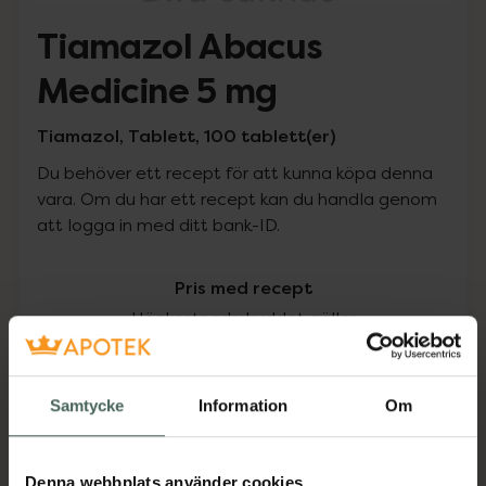
Tiamazol Abacus
Medicine 5 mg
Tiamazol, Tablett, 100 tablett(er)
Du behöver ett recept för att kunna köpa denna
vara. Om du har ett recept kan du handla genom
att logga in med ditt bank-ID.
Pris med recept
Högkostnadsskyddet gäller
234,20 kr
Samtycke
Information
Om
I apotek:
234,20 kr
Köp via ditt recept
Denna webbplats använder cookies