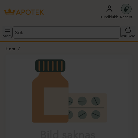
Kundklubb
Recept
Sök
Meny
Varukorg
Hem
Hoppa över Lista
Lista: . Innehåller 1 objekt.