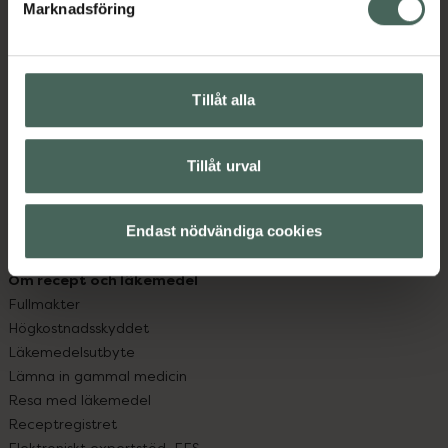
Marknadsföring
Kundservice
Kontakta oss
Vanliga frågor
Hitta apotek
Tillåt alla
Handla tryggt
Leverans, betalning och retur
Tillåt urval
Kundklubb
Sajtens tillgänglighet
App
Endast nödvändiga cookies
Köpvillkor
Om recept och läkemedel
Fullmakter
Högkostnadsskyddet
Läkemedelsutbyte
Lämna in gammal medicin
Resa med läkemedel
Receptregistret
Elektroniskt expertstöd, EES