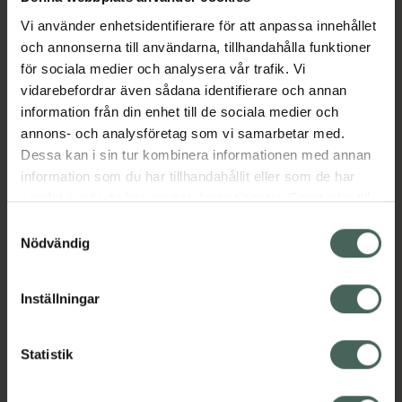
Vi använder enhetsidentifierare för att anpassa innehållet
och annonserna till användarna, tillhandahålla funktioner
Aktuella erbjudanden
för sociala medier och analysera vår trafik. Vi
vidarebefordrar även sådana identifierare och annan
Beskrivning
Dölj
information från din enhet till de sociala medier och
annons- och analysföretag som vi samarbetar med.
Dessa kan i sin tur kombinera informationen med annan
EAN:
05712440016804
information som du har tillhandahållit eller som de har
samlat in när du har använt deras tjänster. Samtycke till
cookies är frivilligt och du kan när som helst ändra eller
Samtyckesval
återkalla ditt samtycke via webbplatsens
Nödvändig
cookieinställningar. Ett återkallat samtycke påverkar inte
lagligheten av behandling som skett innan återkallelsen.
Kronans Apotek finns här för dig. Du hittar oss från Skåne i
Inställningar
syd till Lappland i norr, och online i mobilen och på
datorn. Oavsett vem du är så är det vårt uppdrag att
Statistik
hjälpa just dig att må lite bättre. Välkommen att prata
med oss.