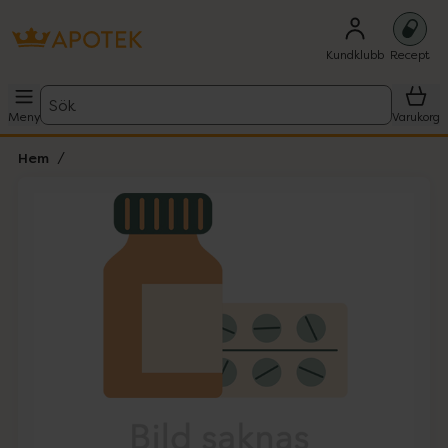
Kundklubb
Recept
Sök
Meny
Varukorg
Hem
Hoppa över Lista
Lista: . Innehåller 1 objekt.