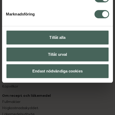
datorn. Oavsett vem du är så är det vårt uppdrag att
hjälpa just dig att må lite bättre. Välkommen att prata
Marknadsföring
med oss.
Kundservice
Kontakta oss
Tillåt alla
Vanliga frågor
Hitta apotek
Tillåt urval
Handla tryggt
Leverans, betalning och retur
Kundklubb
Endast nödvändiga cookies
Sajtens tillgänglighet
App
Köpvillkor
Om recept och läkemedel
Fullmakter
Högkostnadsskyddet
Läkemedelsutbyte