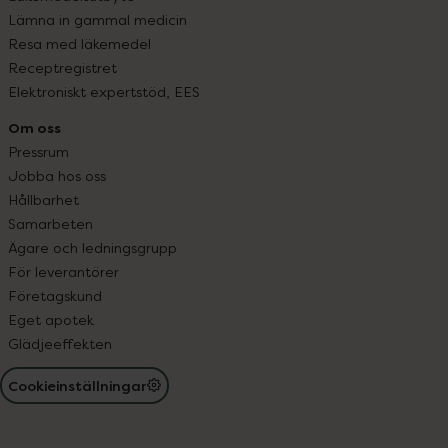
Lämna in gammal medicin
Resa med läkemedel
Receptregistret
Elektroniskt expertstöd, EES
Om oss
Pressrum
Jobba hos oss
Hållbarhet
Samarbeten
Ägare och ledningsgrupp
För leverantörer
Företagskund
Eget apotek
Glädjeeffekten
Cookieinställningar