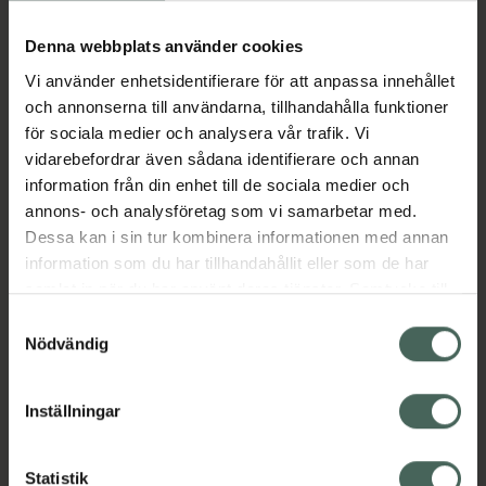
Köp via ditt recept
Denna webbplats använder cookies
Vi använder enhetsidentifierare för att anpassa innehållet
Aktuella erbjudanden
och annonserna till användarna, tillhandahålla funktioner
för sociala medier och analysera vår trafik. Vi
Beskrivning
Dölj
vidarebefordrar även sådana identifierare och annan
information från din enhet till de sociala medier och
annons- och analysföretag som vi samarbetar med.
EAN:
03838989768843
Dessa kan i sin tur kombinera informationen med annan
information som du har tillhandahållit eller som de har
samlat in när du har använt deras tjänster. Samtycke till
Bipacksedel från FASS
Visa
cookies är frivilligt och du kan när som helst ändra eller
Samtyckesval
återkalla ditt samtycke via webbplatsens
Nödvändig
cookieinställningar. Ett återkallat samtycke påverkar inte
lagligheten av behandling som skett innan återkallelsen.
Inställningar
Kronans Apotek finns här för dig. Du hittar oss från Skåne i
syd till Lappland i norr, och online i mobilen och på
Statistik