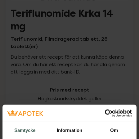
Teriflunomide Krka 14
mg
Teriflunomid, Filmdragerad tablett, 28
tablett(er)
Du behöver ett recept för att kunna köpa denna
vara. Om du har ett recept kan du handla genom
att logga in med ditt bank-ID.
Pris med recept
Högkostnadsskyddet gäller
2543,51 kr
I apotek:
2543,51 kr
Samtycke
Information
Om