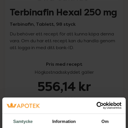
Terbinafin Hexal 250 mg
Terbinafin, Tablett, 98 styck
Du behöver ett recept för att kunna köpa denna
vara. Om du har ett recept kan du handla genom
att logga in med ditt bank-ID.
Pris med recept
Högkostnadsskyddet gäller
556,14 kr
I apotek:
556,14 kr
Köp via ditt recept
Samtycke
Information
Om