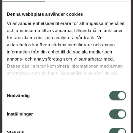
Aktuella erbjudanden
Denna webbplats använder cookies
Vi använder enhetsidentifierare för att anpassa innehållet
Beskrivning
Dölj
och annonserna till användarna, tillhandahålla funktioner
för sociala medier och analysera vår trafik. Vi
vidarebefordrar även sådana identifierare och annan
Läs alltid bipacksedeln innan
information från din enhet till de sociala medier och
användning.
annons- och analysföretag som vi samarbetar med.
EAN:
07046260168428
Dessa kan i sin tur kombinera informationen med annan
information som du har tillhandahållit eller som de har
samlat in när du har använt deras tjänster. Samtycke till
Bipacksedel från FASS
Visa
cookies är frivilligt och du kan när som helst ändra eller
Samtyckesval
återkalla ditt samtycke via webbplatsens
Nödvändig
cookieinställningar. Ett återkallat samtycke påverkar inte
lagligheten av behandling som skett innan återkallelsen.
Inställningar
Kronans Apotek finns här för dig. Du hittar oss från Skåne i
Statistik