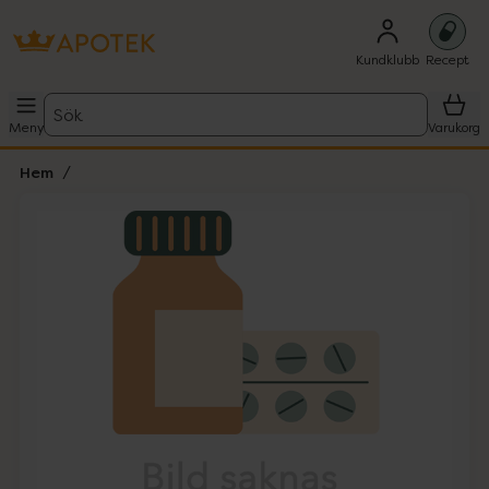
Kundklubb
Recept
Sök
Meny
Varukorg
Hem
Hoppa över Lista
Lista: . Innehåller 1 objekt.