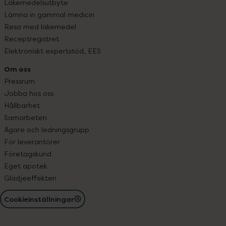
Läkemedelsutbyte
Lämna in gammal medicin
Resa med läkemedel
Receptregistret
Elektroniskt expertstöd, EES
Om oss
Pressrum
Jobba hos oss
Hållbarhet
Samarbeten
Ägare och ledningsgrupp
För leverantörer
Företagskund
Eget apotek
Glädjeeffekten
Cookieinställningar