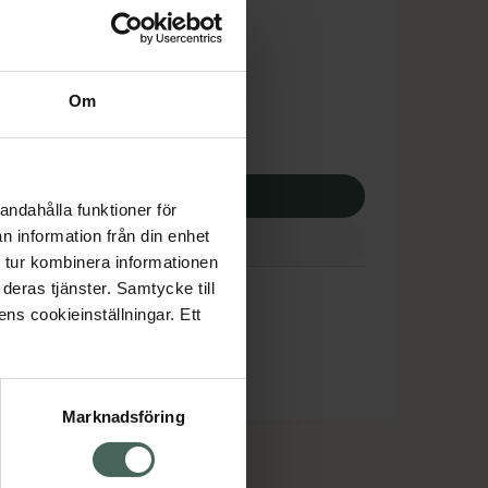
tnadsskyddet gäller
,40 kr
Om
potek:
641,40 kr
p via ditt recept
andahålla funktioner för
n information från din enhet
 tur kombinera informationen
deras tjänster. Samtycke till
ens cookieinställningar. Ett
Marknadsföring
cept och läkemedel
Om oss