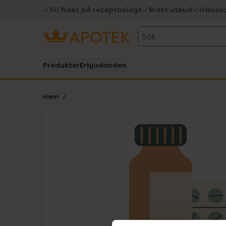
Fri frakt på receptbelagt
Brett utbud
Hälsos
Sök
Produkter
Erbjudanden
Hem
Hoppa över Lista
Lista: . Innehåller 1 objekt.