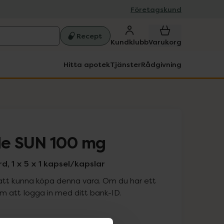
Företagskund
Recept
Kundklubb
Varukorg
Hitta apotek
Tjänster
Rådgivning
e SUN 100 mg
, 1 x 5 x 1 kapsel/kapslar
att kunna köpa denna vara. Om du har ett
 att logga in med ditt bank-ID.
is med recept