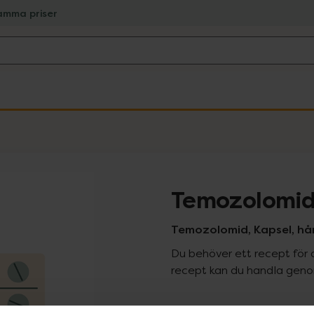
amma priser
Temozolomid
Temozolomid, Kapsel, hård
Du behöver ett recept för 
recept kan du handla genom
Pr