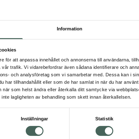
Högkos
641
Information
Dölj
I a
cookies
Kö
dning.
e för att anpassa innehållet och annonserna till användarna, tillh
vår trafik. Vi vidarebefordrar även sådana identifierare och anna
nnons- och analysföretag som vi samarbetar med. Dessa kan i sin
Aktuella erbjudanden
har tillhandahållit eller som de har samlat in när du har använt 
an när som helst ändra eller återkalla ditt samtycke via webbplats
Visa
inte lagligheten av behandling som skett innan återkallelsen.
Inställningar
Statistik
Kundservice
Om re