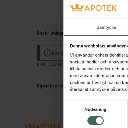
Samtycke
Beskrivning
Denna webbplats använder 
Läs alltid bipacksedeln innan använ
Vi använder enhetsidentifierar
sociala medier och analysera 
EAN:
08718531941526
till de sociala medier och a
med annan information som du 
cookies är frivilligt och du k
Bipacksedel från FASS
återkallat samtycke påverkar 
Samtyckesval
Nödvändig