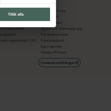
kter
Pressrum
tnadsskyddet
Jobba hos oss
Tillåt alla
edelsutbyte
Hållbarhet
in gammal medicin
Samarbeten
med läkemedel
Ägare och ledningsgrupp
registret
För leverantörer
oniskt expertstöd, EES
Företagskund
Eget apotek
Glädjeeffekten
Cookieinställningar